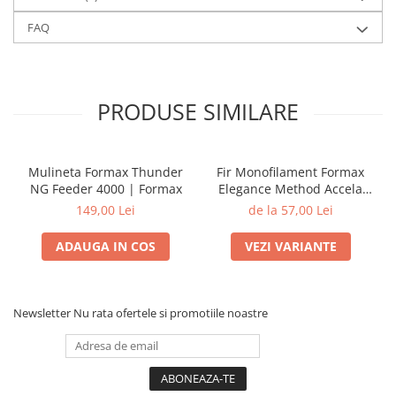
FAQ
PRODUSE SIMILARE
Mulineta Formax Thunder
Fir Monofilament Formax
NG Feeder 4000 | Formax
Elegance Method Accela
Distance Feeder Fluo 1000m
149,00 Lei
de la 57,00 Lei
| Formax
ADAUGA IN COS
VEZI VARIANTE
Newsletter
Nu rata ofertele si promotiile noastre