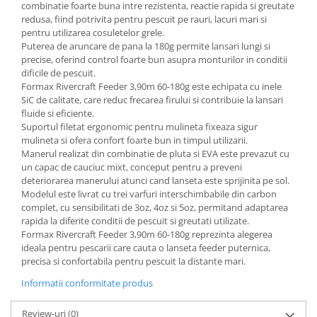
combinatie foarte buna intre rezistenta, reactie rapida si greutate
redusa, fiind potrivita pentru pescuit pe rauri, lacuri mari si
pentru utilizarea cosuletelor grele.
Puterea de aruncare de pana la 180g permite lansari lungi si
precise, oferind control foarte bun asupra monturilor in conditii
dificile de pescuit.
Formax Rivercraft Feeder 3,90m 60-180g este echipata cu inele
SiC de calitate, care reduc frecarea firului si contribuie la lansari
fluide si eficiente.
Suportul filetat ergonomic pentru mulineta fixeaza sigur
mulineta si ofera confort foarte bun in timpul utilizarii.
Manerul realizat din combinatie de pluta si EVA este prevazut cu
un capac de cauciuc mixt, conceput pentru a preveni
deteriorarea manerului atunci cand lanseta este sprijinita pe sol.
Modelul este livrat cu trei varfuri interschimbabile din carbon
complet, cu sensibilitati de 3oz, 4oz si 5oz, permitand adaptarea
rapida la diferite conditii de pescuit si greutati utilizate.
Formax Rivercraft Feeder 3,90m 60-180g reprezinta alegerea
ideala pentru pescarii care cauta o lanseta feeder puternica,
precisa si confortabila pentru pescuit la distante mari.
Informatii conformitate produs
Review-uri
(0)