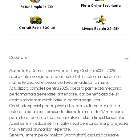
Plata Online Securizata
Retur Simplu 14 Zile
Gratuit Peste 500 Lei
Livrare Rapida 24-48h
Descriere
Mulineta
By Dome Team Feeder
Long Cast Pro 6000 (2025)
reprezinta noua generatie a uneia dintre cele mai apreciate
mulinete dedicate pescuitului feeder la distanta mare.
Actualizata complet pentru 2025, aceasta pastreaza mecanica
performanta a generatiei anterioare, dar beneficiaza de un
design modern in combinatie eleganta negru-rosu.
Construita special pentru pescuit feeder la distanta, mulineta
este echipata cu un tambur de diametru mare de 67 mm, care
permite eliberarea lina si controlata a firului in timpul lanseurilor.
Acest sistem reduce semnificativ riscul de incurcare si protejeaza
firul in timpul aruncarilor repetate.
Sistemul intern pe ax melcat (worm shaft) asigura o asezare