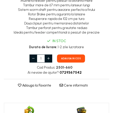
Mulineta feeder pentru pescuit la distanta mare
Tambur mare de 67 mm pentru lanseuri lungi
Sistem worm shaft pentru asezare perfecta a firului
Rotor Brake pentru siguranta la lansare
Recuperare rapida de 102 cm pe tura
Doua clipsuri pentru memorarea distantelor
Tambur perforat pentru greutate redusa
Ideala pentru feeder competitional si pescuit de precizie
IN STOC
Durata de livrare:
1-2 zile lucratoare
ADAUGA IN COS
Cod Produs:
2501-660
Ai nevoie de ajutor?
0729367542
Adauga la Favorite
Cere informatii