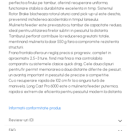
perfecta a firului pe tambur, oferind recuperare uniforma,
functionare stabila si durabilitate excelenta in timp. Sistemul
Rotor Brake blocheaza rotorul atunci cand pick-up-ul este deschis,
prevenind inchiderea accidentala in timpul lanseului.
Mulineta feeder este prevazuta cu tambur de capacitate redusa,
ideal pentru utilizarea firelor subtiri in pescuitul la distanta.
Tamburul perforat contribuie la reducerea greutatii totale,
mentinand mulineta la doar 550 g fara a compromite rezistenta
structurii.
Frana frontala ofera un reglaj precis si progresiv, complet in
aproximativ 2,5–3 ture, fiind mai fina si mai controlabila
comparativ cu sistemele clasice quick drag. Cele doua clipsuri
pentru fir permit memorarea a doua distante diferite de pescuit,
un avantaj important in pescuitul de precizie si competitie.
Cu o recuperare rapida de 102 cm fir la o singura tură de
manivela, Long Cast Pro 6000 este o mulineta feeder puternica,
rapida si extrem de eficienta pentru pescuitul modern la distanta.
Informatii conformitate produs
Review-uri
(0)
FAQ