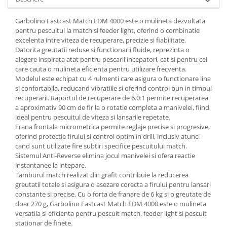
Garbolino Fastcast Match FDM 4000 este o mulineta dezvoltata
pentru pescuitul la match si feeder light, oferind o combinatie
excelenta intre viteza de recuperare, precizie si fiabilitate.
Datorita greutatii reduse si functionarii fluide, reprezinta o
alegere inspirata atat pentru pescarii incepatori, cat si pentru cei
care cauta o mulineta eficienta pentru utilizare frecventa.
Modelul este echipat cu 4 rulmenti care asigura o functionare lina
si confortabila, reducand vibratiile si oferind control bun in timpul
recuperarii. Raportul de recuperare de 6.0:1 permite recuperarea
a aproximativ 90 cm de fir la o rotatie completa a manivelei, fiind
ideal pentru pescuitul de viteza si lansarile repetate.
Frana frontala micrometrica permite reglaje precise si progresive,
oferind protectie firului si control optim in drill, inclusiv atunci
cand sunt utilizate fire subtiri specifice pescuitului match.
Sistemul Anti-Reverse elimina jocul manivelei si ofera reactie
instantanee la intepare.
Tamburul match realizat din grafit contribuie la reducerea
greutatii totale si asigura o asezare corecta a firului pentru lansari
constante si precise. Cu o forta de franare de 6 kg si o greutate de
doar 270 g, Garbolino Fastcast Match FDM 4000 este o mulineta
versatila si eficienta pentru pescuit match, feeder light si pescuit
stationar de finete.