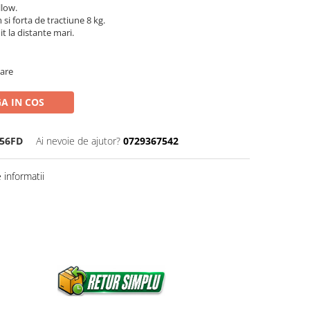
llow.
i forta de tractiune 8 kg.
t la distante mari.
oare
A IN COS
56FD
Ai nevoie de ajutor?
0729367542
informatii