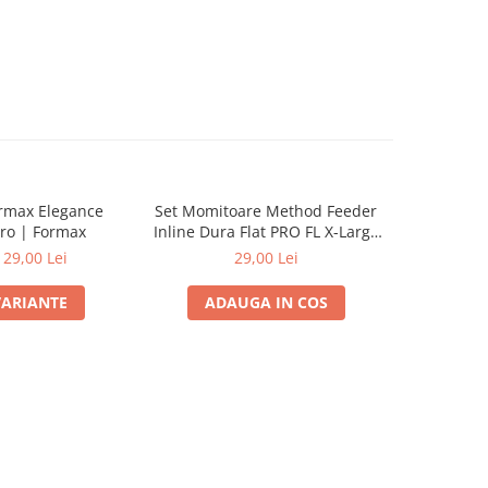
ormax Elegance
Set Momitoare Method Feeder
Set Momit
ro | Formax
Inline Dura Flat PRO FL X-Large
Inline Du
60g-70g-80g | PRO FL
40g
129,00 Lei
29,00 Lei
VARIANTE
ADAUGA IN COS
ADA