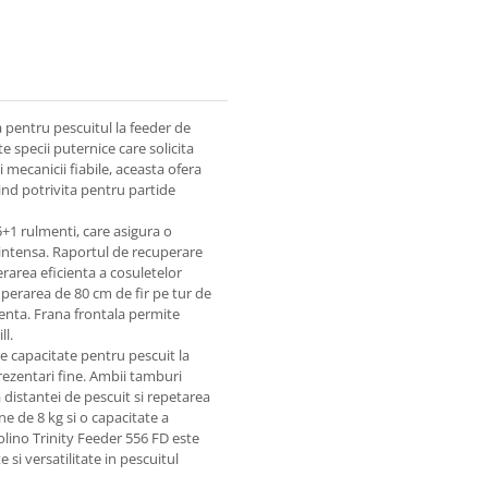
 pentru pescuitul la feeder de
e specii puternice care solicita
mecanicii fiabile, aceasta ofera
iind potrivita pentru partide
+1 rulmenti, care asigura o
re intensa. Raportul de recuperare
rarea eficienta a cosuletelor
uperarea de 80 cm de fir pe tur de
enta. Frana frontala permite
ll.
e capacitate pentru pescuit la
prezentari fine. Ambii tamburi
distantei de pescuit si repetarea
ne de 8 kg si o capacitate a
lino Trinity Feeder 556 FD este
e si versatilitate in pescuitul