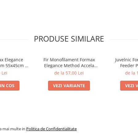
PRODUSE SIMILARE
ax Elegance
Fir Monofilament Formax
Juvelnic F
4m 55x45cm |
Elegance Method Accela
Feeder P
ax
Distance Feeder Fluo 1000m |
 Lei
de la 57,00 Lei
de la 
Formax
IN COS
VEZI VARIANTE
VEZI 
la mai multe in
Politica de Confidentialitate