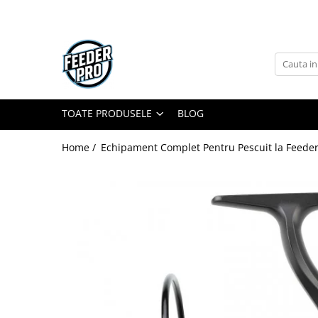
Toate Produsele
Lansete
Mulinete
Accesorii Diverse
TOATE PRODUSELE
BLOG
Mincioguri si Juvelnice
Home /
Echipament Complet Pentru Pescuit la Feeder
Scaune si Accesorii
Bagajerie Pescuit
Accesorii Nadire
Carlige
Fire
Nade si Momeli
Accesorii Monturi