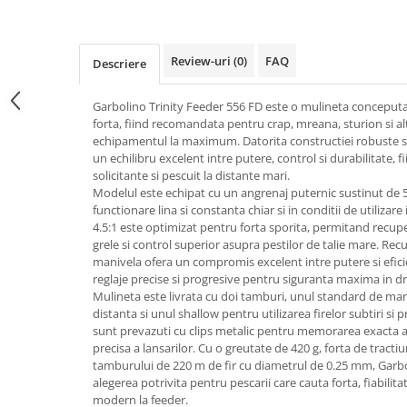
Review-uri
(0)
FAQ
Descriere
Garbolino Trinity Feeder 556 FD este o mulineta conceputa
forta, fiind recomandata pentru crap, mreana, sturion si alt
echipamentul la maximum. Datorita constructiei robuste si 
un echilibru excelent intre putere, control si durabilitate, f
solicitante si pescuit la distante mari.
Modelul este echipat cu un angrenaj puternic sustinut de 5
functionare lina si constanta chiar si in conditii de utiliza
4.5:1 este optimizat pentru forta sporita, permitand recupe
grele si control superior asupra pestilor de talie mare. Rec
manivela ofera un compromis excelent intre putere si efici
reglaje precise si progresive pentru siguranta maxima in dri
Mulineta este livrata cu doi tamburi, unul standard de mar
distanta si unul shallow pentru utilizarea firelor subtiri si 
sunt prevazuti cu clips metalic pentru memorarea exacta a 
precisa a lansarilor. Cu o greutate de 420 g, forta de tractiu
tamburului de 220 m de fir cu diametrul de 0.25 mm, Garbo
alegerea potrivita pentru pescarii care cauta forta, fiabilitat
modern la feeder.