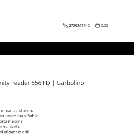
0729367542
0,00
nity Feeder 556 FD | Garbolino
 mreana si sturion.
tionare lina si fiabila.
forta maxima.
de manivela.
eficient in drill.