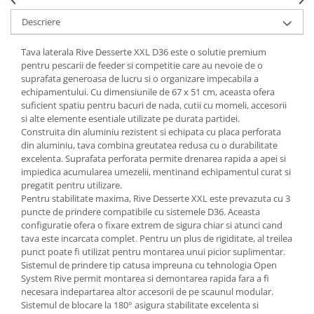
Descriere
Tava laterala Rive Desserte XXL D36 este o solutie premium
pentru pescarii de feeder si competitie care au nevoie de o
suprafata generoasa de lucru si o organizare impecabila a
echipamentului. Cu dimensiunile de 67 x 51 cm, aceasta ofera
suficient spatiu pentru bacuri de nada, cutii cu momeli, accesorii
si alte elemente esentiale utilizate pe durata partidei.
Construita din aluminiu rezistent si echipata cu placa perforata
din aluminiu, tava combina greutatea redusa cu o durabilitate
excelenta. Suprafata perforata permite drenarea rapida a apei si
impiedica acumularea umezelii, mentinand echipamentul curat si
pregatit pentru utilizare.
Pentru stabilitate maxima, Rive Desserte XXL este prevazuta cu 3
puncte de prindere compatibile cu sistemele D36. Aceasta
configuratie ofera o fixare extrem de sigura chiar si atunci cand
tava este incarcata complet. Pentru un plus de rigiditate, al treilea
punct poate fi utilizat pentru montarea unui picior suplimentar.
Sistemul de prindere tip catusa impreuna cu tehnologia Open
System Rive permit montarea si demontarea rapida fara a fi
necesara indepartarea altor accesorii de pe scaunul modular.
Sistemul de blocare la 180° asigura stabilitate excelenta si