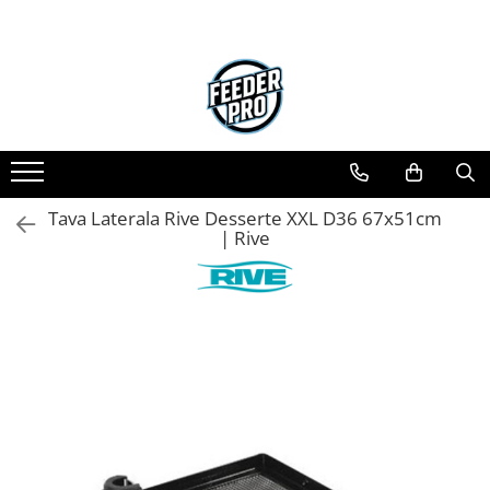
Toate Produsele
Lansete
Mulinete
Accesorii Diverse
Mincioguri si Juvelnice
Tava Laterala Rive Desserte XXL D36 67x51cm
Scaune si Accesorii
| Rive
Bagajerie Pescuit
Accesorii Nadire
Carlige
Fire
Nade si Momeli
Accesorii Monturi