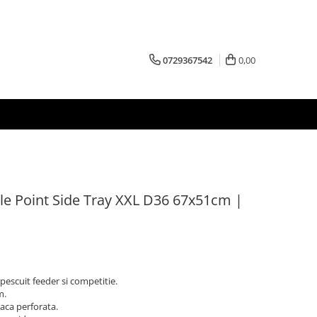
0729367542
0,00
gle Point Side Tray XXL D36 67x51cm |
escuit feeder si competitie.
m.
laca perforata.