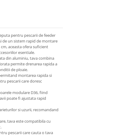
ceputa pentru pescarii de feeder
 si de un sistem rapid de montare
cm, aceasta ofera suficient
cesoriilor esentiale.
rata din aluminiu, tava combina
rforata permite drenarea rapida a
nditii de ploaie.
, permitand montarea rapida si
ntru pescarii care doresc
cioarele modulare D36, fiind
avii poate fi ajustata rapid
arieturilor si uzurii, recomandand
lare, tava este compatibila cu
.
ntru pescarii care cauta o tava