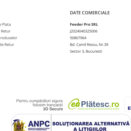
DATE COMERCIALE
 Plata
Feeder Pro SRL
e Retur
J2024040325006
Produselor
50867964
de Retur
Bd. Camil Ressu, Nr.39
Sector 3, Bucuresti