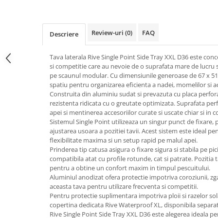
Review-uri
(0)
FAQ
Descriere
Tava laterala Rive Single Point Side Tray XXL D36 este con
si competitie care au nevoie de o suprafata mare de lucru
pe scaunul modular. Cu dimensiunile generoase de 67 x 51 
spatiu pentru organizarea eficienta a nadei, momelilor si ac
Construita din aluminiu sudat si prevazuta cu placa perfo
rezistenta ridicata cu o greutate optimizata. Suprafata pe
apei si mentinerea accesoriilor curate si uscate chiar si in co
Sistemul Single Point utilizeaza un singur punct de fixare
ajustarea usoara a pozitiei tavii. Acest sistem este ideal pe
flexibilitate maxima si un setup rapid pe malul apei.
Prinderea tip catusa asigura o fixare sigura si stabila pe pi
compatibila atat cu profile rotunde, cat si patrate. Pozitia t
pentru a obtine un confort maxim in timpul pescuitului.
Aluminiul anodizat ofera protectie impotriva coroziunii, zg
aceasta tava pentru utilizare frecventa si competitii.
Pentru protectie suplimentara impotriva ploii si razelor so
copertina dedicata Rive Waterproof XL, disponibila separat
Rive Single Point Side Tray XXL D36 este alegerea ideala pe