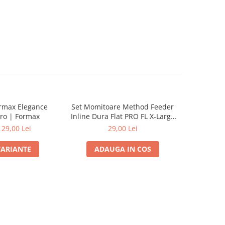
ormax Elegance
Set Momitoare Method Feeder
Set Momit
ro | Formax
Inline Dura Flat PRO FL X-Large
Inline Du
60g-70g-80g | PRO FL
40g
129,00 Lei
29,00 Lei
VARIANTE
ADAUGA IN COS
ADA