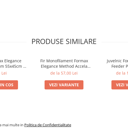
PRODUSE SIMILARE
ax Elegance
Fir Monofilament Formax
Juvelnic F
4m 55x45cm |
Elegance Method Accela
Feeder P
ax
Distance Feeder Fluo 1000m |
 Lei
de la 57,00 Lei
de la 
Formax
IN COS
VEZI VARIANTE
VEZI 
la mai multe in
Politica de Confidentialitate