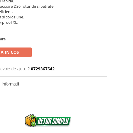
 rapida.
picioare D36 rotunde si patrate.
ficient.
 si coroziune.
rproof XL.
oare
A IN COS
nevoie de ajutor?
0729367542
informatii