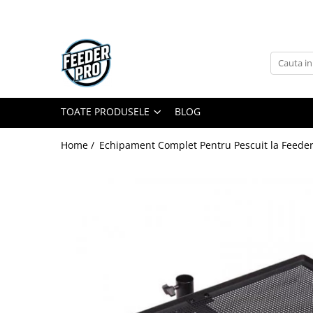
Toate Produsele
Lansete
Mulinete
Accesorii Diverse
TOATE PRODUSELE
BLOG
Mincioguri si Juvelnice
Home /
Echipament Complet Pentru Pescuit la Feeder
Scaune si Accesorii
Bagajerie Pescuit
Accesorii Nadire
Carlige
Fire
Nade si Momeli
Accesorii Monturi