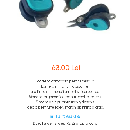
63,00 Lei
Foarfeca compacta pentru pescuit.
Lame din titan ultra ascutite.
Taie fir textil, monofilament si fluorocarbon.
Manere ergonomice pentru control precis.
Sistem de siguranta inchis/deschis.
Ideala pentru feeder, match, spinning si crap.
LA COMANDA
Durata de livrare:
1-2 Zile Lucratoare