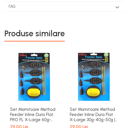
FAQ
Produse similare
Set Momitoare Method
Set Momitoare Method
Feeder Inline Dura Flat
Feeder Inline Dura Flat
PRO FL X-Large 60g-
X-Large 30g-40g-50g |
70g-80g | PRO FL
PRO FL
29,00 Lei
29,00 Lei