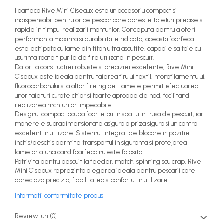
Foarfeca Rive Mini Ciseaux este un accesoriu compact si
indispensabil pentru orice pescar care doreste taieturi precise si
rapide in timpul realizarii monturilor. Conceputa pentru a oferi
performanta maxima si durabilitate ridicata, aceasta foarfeca
este echipata cu lame din titan ultra ascutite, capabile sa taie cu
usurinta toate tipurile de fire utilizate in pescuit.
Datorita constructiei robuste si preciziei excelente, Rive Mini
Ciseaux este ideala pentru taierea firului textil, monofilamentului,
fluorocarbonului si a altor fire rigide. Lamele permit efectuarea
unor taieturi curate chiar si foarte aproape de nod, facilitand
realizarea monturilor impecabile.
Designul compact ocupa foarte putin spatiu in trusa de pescuit, iar
manerele supradimensionate asigura o priza sigura si un control
excelent in utilizare. Sistemul integrat de blocare in pozitie
inchis/deschis permite transportul in siguranta si protejarea
lamelor atunci cand foarfeca nu este folosita.
Potrivita pentru pescuit la feeder, match, spinning sau crap, Rive
Mini Ciseaux reprezinta alegerea ideala pentru pescarii care
apreciaza precizia, fiabilitatea si confortul in utilizare.
Informatii conformitate produs
Review-uri
(0)