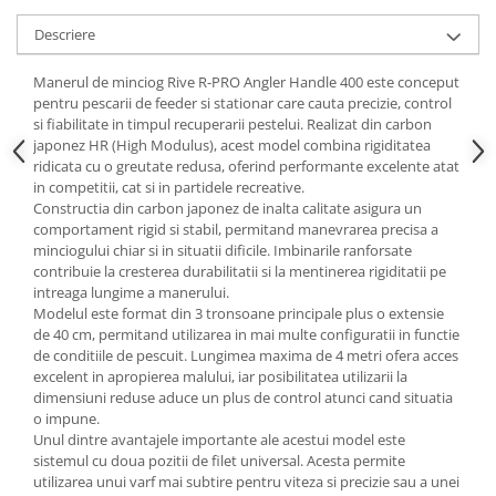
Descriere
Manerul de minciog Rive R-PRO Angler Handle 400 este conceput
pentru pescarii de feeder si stationar care cauta precizie, control
si fiabilitate in timpul recuperarii pestelui. Realizat din carbon
japonez HR (High Modulus), acest model combina rigiditatea
ridicata cu o greutate redusa, oferind performante excelente atat
in competitii, cat si in partidele recreative.
Constructia din carbon japonez de inalta calitate asigura un
comportament rigid si stabil, permitand manevrarea precisa a
minciogului chiar si in situatii dificile. Imbinarile ranforsate
contribuie la cresterea durabilitatii si la mentinerea rigiditatii pe
intreaga lungime a manerului.
Modelul este format din 3 tronsoane principale plus o extensie
de 40 cm, permitand utilizarea in mai multe configuratii in functie
de conditiile de pescuit. Lungimea maxima de 4 metri ofera acces
excelent in apropierea malului, iar posibilitatea utilizarii la
dimensiuni reduse aduce un plus de control atunci cand situatia
o impune.
Unul dintre avantajele importante ale acestui model este
sistemul cu doua pozitii de filet universal. Acesta permite
utilizarea unui varf mai subtire pentru viteza si precizie sau a unei