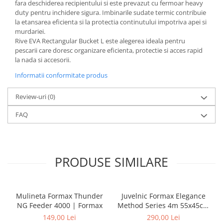
fara deschiderea recipientului si este prevazut cu fermoar heavy
duty pentru inchidere sigura. Imbinarile sudate termic contribuie
la etansarea eficienta si la protectia continutului impotriva apei si
murdariei.
Rive EVA Rectangular Bucket L este alegerea ideala pentru
pescarii care doresc organizare eficienta, protectie si acces rapid
la nada si accesorii.
Informatii conformitate produs
Review-uri
(0)
FAQ
PRODUSE SIMILARE
Mulineta Formax Thunder
Juvelnic Formax Elegance
NG Feeder 4000 | Formax
Method Series 4m 55x45cm
| Formax
149,00 Lei
290,00 Lei