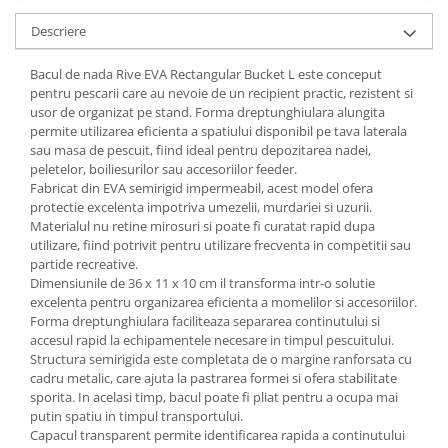
Descriere
Bacul de nada Rive EVA Rectangular Bucket L este conceput
pentru pescarii care au nevoie de un recipient practic, rezistent si
usor de organizat pe stand. Forma dreptunghiulara alungita
permite utilizarea eficienta a spatiului disponibil pe tava laterala
sau masa de pescuit, fiind ideal pentru depozitarea nadei,
peletelor, boiliesurilor sau accesoriilor feeder.
Fabricat din EVA semirigid impermeabil, acest model ofera
protectie excelenta impotriva umezelii, murdariei si uzurii.
Materialul nu retine mirosuri si poate fi curatat rapid dupa
utilizare, fiind potrivit pentru utilizare frecventa in competitii sau
partide recreative.
Dimensiunile de 36 x 11 x 10 cm il transforma intr-o solutie
excelenta pentru organizarea eficienta a momelilor si accesoriilor.
Forma dreptunghiulara faciliteaza separarea continutului si
accesul rapid la echipamentele necesare in timpul pescuitului.
Structura semirigida este completata de o margine ranforsata cu
cadru metalic, care ajuta la pastrarea formei si ofera stabilitate
sporita. In acelasi timp, bacul poate fi pliat pentru a ocupa mai
putin spatiu in timpul transportului.
Capacul transparent permite identificarea rapida a continutului