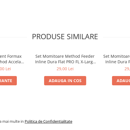
PRODUSE SIMILARE
ment Formax
Set Momitoare Method Feeder
Set Momitoar
hod Accela
Inline Dura Flat PRO FL X-Large
Inline Dura 
 Fluo 1000m |
60g-70g-80g | PRO FL
40g-50
00 Lei
29,00 Lei
29
ax
RIANTE
ADAUGA IN COS
ADAUG
la mai multe in
Politica de Confidentialitate