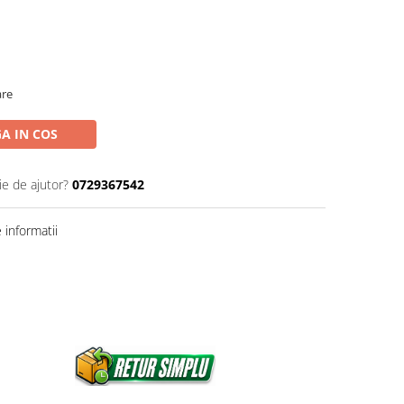
are
A IN COS
ie de ajutor?
0729367542
informatii