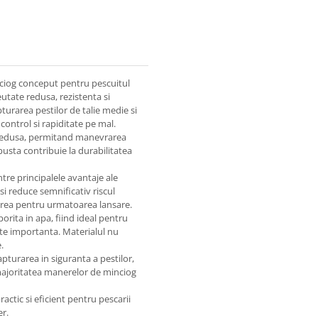
iog conceput pentru pescuitul
eutate redusa, rezistenta si
pturarea pestilor de talie medie si
control si rapiditate pe mal.
e redusa, permitand manevrarea
busta contribuie la durabilitatea
re principalele avantaje ale
i reduce semnificativ riscul
atirea pentru urmatoarea lansare.
orita in apa, fiind ideal pentru
este importanta. Materialul nu
.
pturarea in siguranta a pestilor,
 majoritatea manerelor de minciog
tic si eficient pentru pescarii
er.