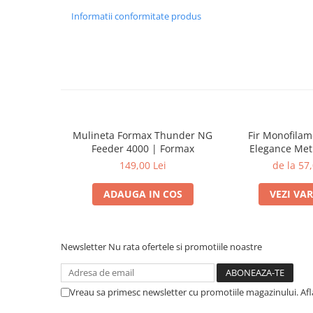
Informatii conformitate produs
Mulineta Formax Thunder NG
Fir Monofila
Feeder 4000 | Formax
Elegance Met
Distance Feeder
149,00 Lei
de la 57,
Form
ADAUGA IN COS
VEZI VA
Newsletter
Nu rata ofertele si promotiile noastre
Vreau sa primesc newsletter cu promotiile magazinului. Af