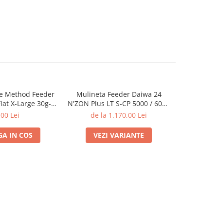
e Method Feeder
Mulineta Feeder Daiwa 24
Mulineta 
Flat X-Large 30g-
N'ZON Plus LT S-CP 5000 / 6000
Plus LT 5
g | PRO FL
| Daiwa
,00 Lei
de la 1.170,00 Lei
A IN COS
VEZI VARIANTE
VE