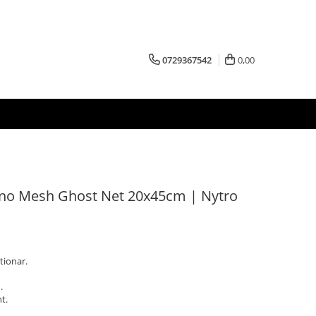
0729367542
0,00
no Mesh Ghost Net 20x45cm | Nytro
tionar.
.
t.