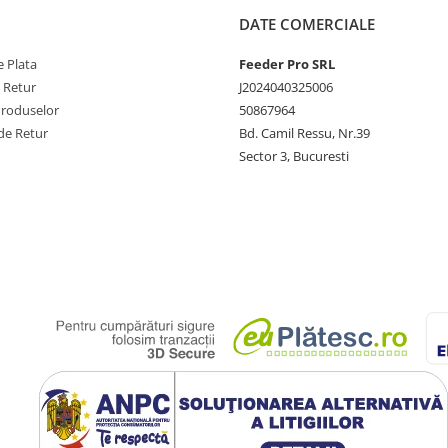
DATE COMERCIALE
 Plata
Feeder Pro SRL
e Retur
J2024040325006
Produselor
50867964
de Retur
Bd. Camil Ressu, Nr.39
Sector 3, Bucuresti