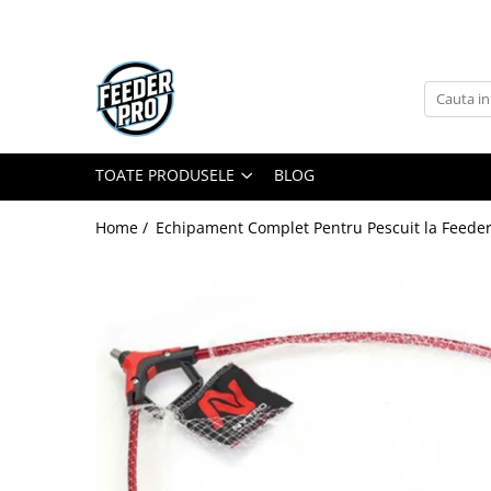
Toate Produsele
Lansete
Mulinete
Accesorii Diverse
TOATE PRODUSELE
BLOG
Mincioguri si Juvelnice
Home /
Echipament Complet Pentru Pescuit la Feeder
Scaune si Accesorii
Bagajerie Pescuit
Accesorii Nadire
Carlige
Fire
Nade si Momeli
Accesorii Monturi