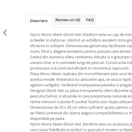
Review-uri
(0)
FAQ
Descriere
Nytro Mono Mesh Ghost Net 20x45cm este un cap de minc
la feeder si stationar, oferind un echilibru excelent intre gr
eficienta in utilizare. Dimensiunea generoasa faciliteaza ca
mare, fiind o alegere excelenta pentru pescarii care doresc 
Cadrul din aluminiu ofera rezistenta ridicata si o greutat
usoara chiar si in partidele lungi de pescuit. Constructia ro
produsului si la controlul eficient in momentul capturarii.
Plasa Mono Mesh realizata din monofilament este unul dint
acestui model. Materialul nu absoarbe apa, se usuca rapid s
agatarii carligelor, facilitand manipularea pestelui si preg
Designul Ghost Net cu plasa transparenta ofera discretie sp
pescuitul tehnic si situatiile in care prezentarea naturala 
retine mirosuri si poate fi curatat foarte usor dupa utilizare
Dimensiunea de 20 x 45 cm ofera suficient spatiu pentru ca
iar filetul universal din alama asigura compatibilitatea cu
disponibile pe piata.
Nytro Mono Mesh Ghost Net 20x45cm este un accesoriu prac
care cauta fiabilitate si confort in pescuitul modern la feed