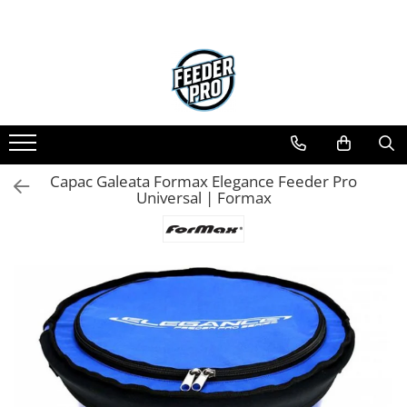
Toate Produsele
Lansete
Mulinete
Accesorii Diverse
Mincioguri si Juvelnice
Capac Galeata Formax Elegance Feeder Pro
Scaune si Accesorii
Universal | Formax
Bagajerie Pescuit
Accesorii Nadire
Carlige
Fire
Nade si Momeli
Accesorii Monturi