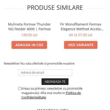
PRODUSE SIMILARE
Mulineta Formax Thunder
Fir Monofilament Formax
NG Feeder 4000 | Formax
Elegance Method Accela
Distance Feeder Fluo 1000m
149,00 Lei
de la 57,00 Lei
| Formax
ADAUGA IN COS
VEZI VARIANTE
Newsletter
Nu rata ofertele si promotiile noastre
Vreau sa primesc newsletter cu promotiile
magazinului. Afla mai multe in
Politica de
Confidentialitate