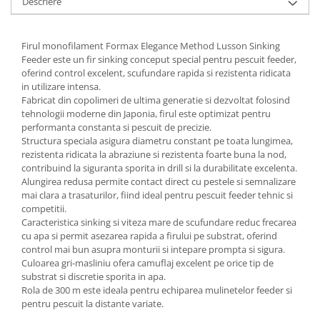
Descriere
Firul monofilament
Formax
Elegance Method Lusson Sinking
Feeder este un fir sinking conceput special pentru pescuit feeder,
oferind control excelent, scufundare rapida si rezistenta ridicata
in utilizare intensa.
Fabricat din copolimeri de ultima generatie si dezvoltat folosind
tehnologii moderne din Japonia, firul este optimizat pentru
performanta constanta si pescuit de precizie.
Structura speciala asigura diametru constant pe toata lungimea,
rezistenta ridicata la abraziune si rezistenta foarte buna la nod,
contribuind la siguranta sporita in drill si la durabilitate excelenta.
Alungirea redusa permite contact direct cu pestele si semnalizare
mai clara a trasaturilor, fiind ideal pentru pescuit feeder tehnic si
competitii.
Caracteristica sinking si viteza mare de scufundare reduc frecarea
cu apa si permit asezarea rapida a firului pe substrat, oferind
control mai bun asupra monturii si intepare prompta si sigura.
Culoarea gri-masliniu ofera camuflaj excelent pe orice tip de
substrat si discretie sporita in apa.
Rola de 300 m este ideala pentru echiparea mulinetelor feeder si
pentru pescuit la distante variate.