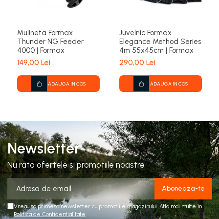
Mulineta Formax
Juvelnic Formax
Thunder NG Feeder
Elegance Method Series
4000 | Formax
4m 55x45cm | Formax
149,00 Lei
290,00 Lei
ADAUGA IN COS
ADAUGA IN COS
Newsletter
Nu rata ofertele si promotiile noastre
Vreau sa primesc newsletter cu promotiile magazinului. Afla mai multe in
Politica de Confidentialitate