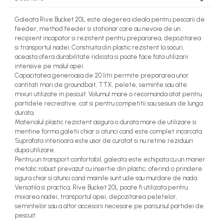
Galeata Rive Bucket 20L este alegerea ideala pentru pescarii de
feeder, method feeder si stationar care au nevoie de un
recipient incapator si rezistent pentru prepararea, depozitarea
si transportul nadei. Construita din plastic rezistent la socuri,
aceasta ofera durabilitate ridicata si poate face fata utilizarii
intensive pe malul apei.
Capacitatea generoasa de 20 litri permite prepararea unor
cantitati mari de groundbait, TTX, pelete, seminte sau alte
mixuri utilizate in pescuit. Volumul mare o recomanda atat pentru
partidele recreative, cat si pentru competitii sau sesiuni de lunga
durata.
Materialul plastic rezistent asigura o durata mare de utilizare si
mentine forma galetii chiar si atunci cand este complet incarcata.
Suprafata interioara este usor de curatat si nu retine reziduuri
dupa utilizare.
Pentru un transport confortabil, galeata este echipata cu un maner
metalic robust prevazut cu insertie din plastic, oferind o prindere
sigura chiar si atunci cand mainile sunt ude sau murdare de nada.
Versatila si practica, Rive Bucket 20L poate fi utilizata pentru
mixarea nadei, transportul apei, depozitarea peletelor,
semintelor sau a altor accesorii necesare pe parcursul partidei de
pescuit.