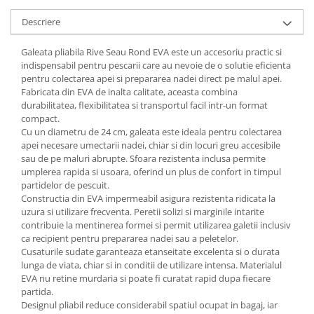
Descriere
Galeata pliabila Rive Seau Rond EVA este un accesoriu practic si
indispensabil pentru pescarii care au nevoie de o solutie eficienta
pentru colectarea apei si prepararea nadei direct pe malul apei.
Fabricata din EVA de inalta calitate, aceasta combina
durabilitatea, flexibilitatea si transportul facil intr-un format
compact.
Cu un diametru de 24 cm, galeata este ideala pentru colectarea
apei necesare umectarii nadei, chiar si din locuri greu accesibile
sau de pe maluri abrupte. Sfoara rezistenta inclusa permite
umplerea rapida si usoara, oferind un plus de confort in timpul
partidelor de pescuit.
Constructia din EVA impermeabil asigura rezistenta ridicata la
uzura si utilizare frecventa. Peretii solizi si marginile intarite
contribuie la mentinerea formei si permit utilizarea galetii inclusiv
ca recipient pentru prepararea nadei sau a peletelor.
Cusaturile sudate garanteaza etanseitate excelenta si o durata
lunga de viata, chiar si in conditii de utilizare intensa. Materialul
EVA nu retine murdaria si poate fi curatat rapid dupa fiecare
partida.
Designul pliabil reduce considerabil spatiul ocupat in bagaj, iar