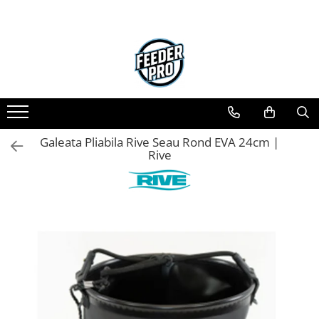
Toate Produsele
Lansete
Mulinete
Accesorii Diverse
Mincioguri si Juvelnice
Galeata Pliabila Rive Seau Rond EVA 24cm |
Scaune si Accesorii
Rive
Bagajerie Pescuit
Accesorii Nadire
Carlige
Fire
Nade si Momeli
Accesorii Monturi