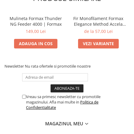
Mulineta Formax Thunder
Fir Monofilament Formax
NG Feeder 4000 | Formax
Elegance Method Accela
Distance Feeder Fluo 1000m
149,00 Lei
de la 57,00 Lei
| Formax
ADAUGA IN COS
VEZI VARIANTE
Newsletter
Nu rata ofertele si promotiile noastre
Vreau sa primesc newsletter cu promotiile
magazinului. Afla mai multe in
Politica de
Confidentialitate
MAGAZINUL MEU