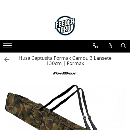
Toate Produsele
Lansete
Mulinete
Accesorii Diverse
Mincioguri si Juvelnice
Husa Captusita Formax Camou 3 Lansete
Scaune si Accesorii
130cm | Formax
Bagajerie Pescuit
Accesorii Nadire
Carlige
Fire
Nade si Momeli
Accesorii Monturi