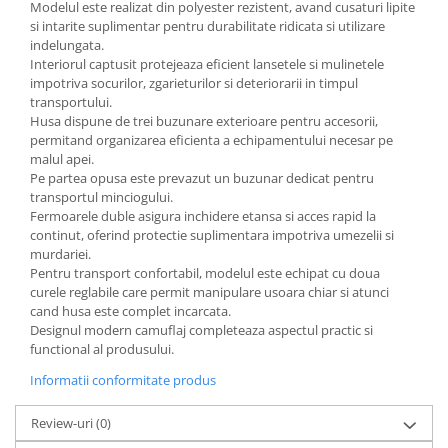
Modelul este realizat din polyester rezistent, avand cusaturi lipite
si intarite suplimentar pentru durabilitate ridicata si utilizare
indelungata.
Interiorul captusit protejeaza eficient lansetele si mulinetele
impotriva socurilor, zgarieturilor si deteriorarii in timpul
transportului.
Husa dispune de trei buzunare exterioare pentru accesorii,
permitand organizarea eficienta a echipamentului necesar pe
malul apei.
Pe partea opusa este prevazut un buzunar dedicat pentru
transportul minciogului.
Fermoarele duble asigura inchidere etansa si acces rapid la
continut, oferind protectie suplimentara impotriva umezelii si
murdariei.
Pentru transport confortabil, modelul este echipat cu doua
curele reglabile care permit manipulare usoara chiar si atunci
cand husa este complet incarcata.
Designul modern camuflaj completeaza aspectul practic si
functional al produsului.
Informatii conformitate produs
Review-uri
(0)