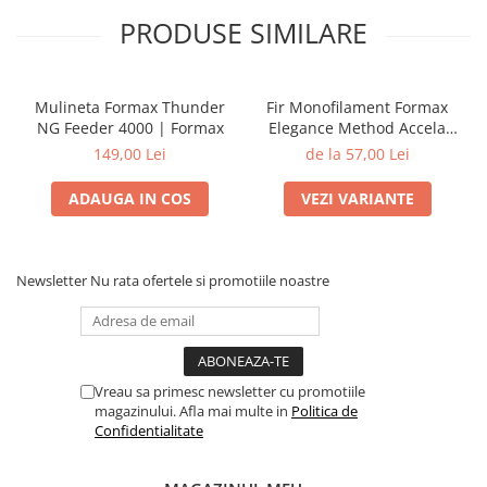
PRODUSE SIMILARE
Mulineta Formax Thunder
Fir Monofilament Formax
NG Feeder 4000 | Formax
Elegance Method Accela
Distance Feeder Fluo 1000m
149,00 Lei
de la 57,00 Lei
| Formax
ADAUGA IN COS
VEZI VARIANTE
Newsletter
Nu rata ofertele si promotiile noastre
Vreau sa primesc newsletter cu promotiile
magazinului. Afla mai multe in
Politica de
Confidentialitate