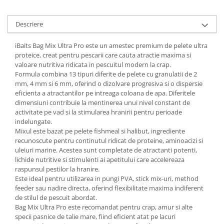
Descriere
iBaits Bag Mix Ultra Pro este un amestec premium de pelete ultra
proteice, creat pentru pescarii care cauta atractie maxima si
valoare nutritiva ridicata in pescuitul modern la crap.
Formula combina 13 tipuri diferite de pelete cu granulatii de 2
mm, 4 mm si 6 mm, oferind o dizolvare progresiva si o dispersie
eficienta a atractantilor pe intreaga coloana de apa. Diferitele
dimensiuni contribuie la mentinerea unui nivel constant de
activitate pe vad si la stimularea hranirii pentru perioade
indelungate.
Mixul este bazat pe pelete fishmeal si halibut, ingrediente
recunoscute pentru continutul ridicat de proteine, aminoacizi si
uleiuri marine. Acestea sunt completate de atractanti potenti,
lichide nutritive si stimulenti ai apetitului care accelereaza
raspunsul pestilor la hranire.
Este ideal pentru utilizarea in pungi PVA, stick mix-uri, method
feeder sau nadire directa, oferind flexibilitate maxima indiferent
de stilul de pescuit abordat.
Bag Mix Ultra Pro este recomandat pentru crap, amur si alte
specii pasnice de talie mare, fiind eficient atat pe lacuri