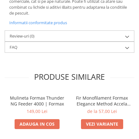
comerciale, cat si pe ape naturale. Poate fi utilizat ca atare sau
combinat cu lichide si aditivi iBaits pentru adaptarea la conditiile
de pescuit.
Informatii conformitate produs
Review-uri
(0)
FAQ
PRODUSE SIMILARE
Mulineta Formax Thunder
Fir Monofilament Formax
NG Feeder 4000 | Formax
Elegance Method Accela
Distance Feeder Fluo 1000m
149,00 Lei
de la 57,00 Lei
| Formax
ADAUGA IN COS
VEZI VARIANTE