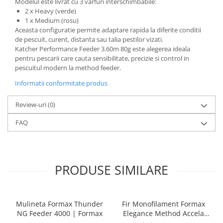
Modelul este livrat cu 3 varfuri interschimbabile:
2 x Heavy (verde)
1 x Medium (rosu)
Aceasta configuratie permite adaptare rapida la diferite conditii
de pescuit, curent, distanta sau talia pestilor vizati.
Katcher Performance Feeder 3.60m 80g este alegerea ideala
pentru pescarii care cauta sensibilitate, precizie si control in
pescuitul modern la method feeder.
Informatii conformitate produs
Review-uri
(0)
FAQ
PRODUSE SIMILARE
Mulineta Formax Thunder
Fir Monofilament Formax
NG Feeder 4000 | Formax
Elegance Method Accela
Distance Feeder Fluo 1000m