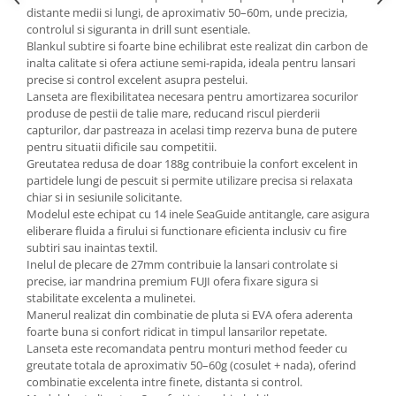
distante medii si lungi, de aproximativ 50–60m, unde precizia,
controlul si siguranta in drill sunt esentiale.
Blankul subtire si foarte bine echilibrat este realizat din carbon de
inalta calitate si ofera actiune semi-rapida, ideala pentru lansari
precise si control excelent asupra pestelui.
Lanseta are flexibilitatea necesara pentru amortizarea socurilor
produse de pestii de talie mare, reducand riscul pierderii
capturilor, dar pastreaza in acelasi timp rezerva buna de putere
pentru situatii dificile sau competitii.
Greutatea redusa de doar 188g contribuie la confort excelent in
partidele lungi de pescuit si permite utilizare precisa si relaxata
chiar si in sesiunile solicitante.
Modelul este echipat cu 14 inele SeaGuide antitangle, care asigura
eliberare fluida a firului si functionare eficienta inclusiv cu fire
subtiri sau inaintas textil.
Inelul de plecare de 27mm contribuie la lansari controlate si
precise, iar mandrina premium FUJI ofera fixare sigura si
stabilitate excelenta a mulinetei.
Manerul realizat din combinatie de pluta si EVA ofera aderenta
foarte buna si confort ridicat in timpul lansarilor repetate.
Lanseta este recomandata pentru monturi method feeder cu
greutate totala de aproximativ 50–60g (cosulet + nada), oferind
combinatie excelenta intre finete, distanta si control.