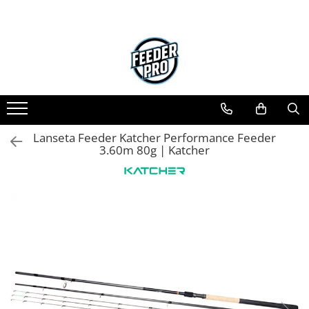
Toate Produsele
Lansete
Mulinete
Accesorii Diverse
Mincioguri si Juvelnice
Lanseta Feeder Katcher Performance Feeder
Scaune si Accesorii
3.60m 80g | Katcher
Bagajerie Pescuit
Accesorii Nadire
Carlige
Fire
Nade si Momeli
Accesorii Monturi