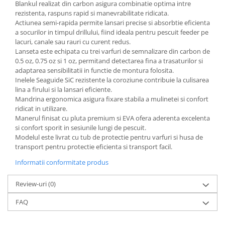
Blankul realizat din carbon asigura combinatie optima intre
rezistenta, raspuns rapid si manevrabilitate ridicata.
Actiunea semi-rapida permite lansari precise si absorbtie eficienta
a socurilor in timpul drillului, fiind ideala pentru pescuit feeder pe
lacuri, canale sau rauri cu curent redus.
Lanseta este echipata cu trei varfuri de semnalizare din carbon de
0.5 oz, 0.75 oz si 1 oz, permitand detectarea fina a trasaturilor si
adaptarea sensibilitatii in functie de montura folosita.
Inelele Seaguide SiC rezistente la coroziune contribuie la culisarea
lina a firului si la lansari eficiente.
Mandrina ergonomica asigura fixare stabila a mulinetei si confort
ridicat in utilizare.
Manerul finisat cu pluta premium si EVA ofera aderenta excelenta
si confort sporit in sesiunile lungi de pescuit.
Modelul este livrat cu tub de protectie pentru varfuri si husa de
transport pentru protectie eficienta si transport facil.
Informatii conformitate produs
Review-uri
(0)
FAQ