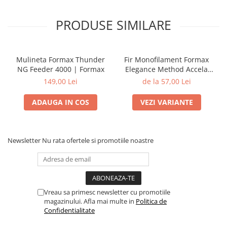
PRODUSE SIMILARE
Mulineta Formax Thunder
Fir Monofilament Formax
NG Feeder 4000 | Formax
Elegance Method Accela
Distance Feeder Fluo 1000m
149,00 Lei
de la 57,00 Lei
| Formax
ADAUGA IN COS
VEZI VARIANTE
Newsletter
Nu rata ofertele si promotiile noastre
Vreau sa primesc newsletter cu promotiile
magazinului. Afla mai multe in
Politica de
Confidentialitate