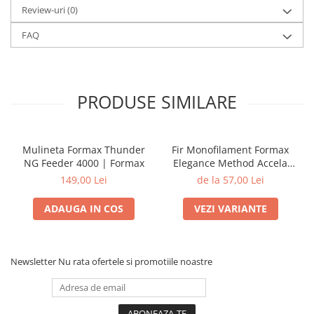
Review-uri
(0)
FAQ
PRODUSE SIMILARE
Mulineta Formax Thunder
Fir Monofilament Formax
NG Feeder 4000 | Formax
Elegance Method Accela
Distance Feeder Fluo 1000m
149,00 Lei
de la 57,00 Lei
| Formax
ADAUGA IN COS
VEZI VARIANTE
Newsletter
Nu rata ofertele si promotiile noastre