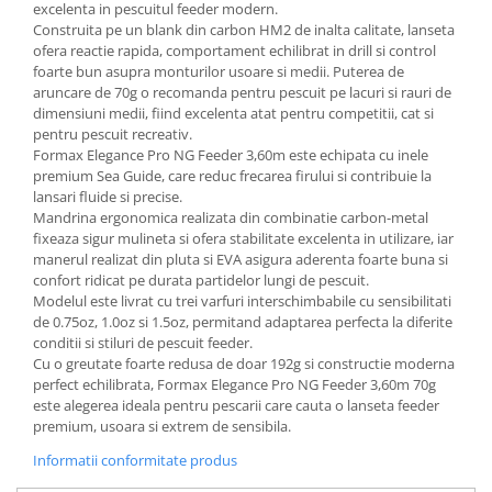
excelenta in pescuitul feeder modern.
Construita pe un blank din carbon HM2 de inalta calitate, lanseta
ofera reactie rapida, comportament echilibrat in drill si control
foarte bun asupra monturilor usoare si medii. Puterea de
aruncare de 70g o recomanda pentru pescuit pe lacuri si rauri de
dimensiuni medii, fiind excelenta atat pentru competitii, cat si
pentru pescuit recreativ.
Formax Elegance Pro NG Feeder 3,60m este echipata cu inele
premium Sea Guide, care reduc frecarea firului si contribuie la
lansari fluide si precise.
Mandrina ergonomica realizata din combinatie carbon-metal
fixeaza sigur mulineta si ofera stabilitate excelenta in utilizare, iar
manerul realizat din pluta si EVA asigura aderenta foarte buna si
confort ridicat pe durata partidelor lungi de pescuit.
Modelul este livrat cu trei varfuri interschimbabile cu sensibilitati
de 0.75oz, 1.0oz si 1.5oz, permitand adaptarea perfecta la diferite
conditii si stiluri de pescuit feeder.
Cu o greutate foarte redusa de doar 192g si constructie moderna
perfect echilibrata, Formax Elegance Pro NG Feeder 3,60m 70g
este alegerea ideala pentru pescarii care cauta o lanseta feeder
premium, usoara si extrem de sensibila.
Informatii conformitate produs