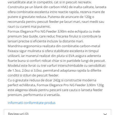
versatilitate atat in competitii, cat si in pescuit recreativ.
Construita pe un blank din carbon HM2 de inalta calitate, lanseta
ofera combinatie excelenta intre reactie rapida, rezerva mare de
putere si greutate redusa. Puterea de aruncare de 120g o
recomanda pentru pescuit feeder pe lacuri mari, rauri medii sau
rauri cu curent mai puternic.
Formax Elegance Pro NG Feeder 3,90m este echipata cu inele
premium Sea Guide, care reduc frecarea firului si contribuie la
lansari precise si eficiente inclusiv la distante mari.
Mandrina ergonomica realizata din combinatie carbon-metal
fixeaza sigur mulineta si ofera stabilitate excelenta in timpul
utilizarii, iar manerul realizat din pluta si EVA asigura aderenta
foarte buna si confort ridicat chiar si in partidele lungi de pescuit.
Modelul este livrat cu trei varfuri interschimbabile cu sensibilitati
de 1.5oz, 2.0oz si 3.0oz, permitand adaptarea rapida la diferite
conditii si stiluri de pescuit feeder.
Cu o greutate redusa de doar 242g si constructie moderna
perfect echilibrata, Formax Elegance Pro NG Feeder 3,90m 120g
este alegerea ideala pentru pescarii care cauta o lanseta feeder
premium, performanta si versatila.
Informatii conformitate produs
Review-uri
(0)