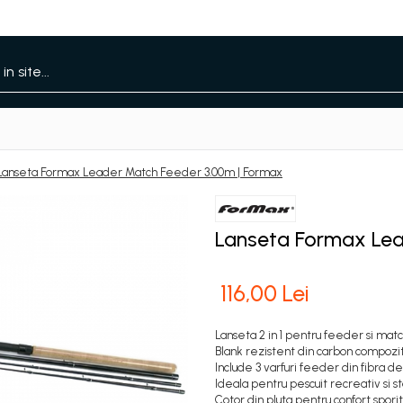
Lanseta Formax Leader Match Feeder 3.00m | Formax
Lanseta Formax Lea
116,00 Lei
Lanseta 2 in 1 pentru feeder si mat
Blank rezistent din carbon compozi
Include 3 varfuri feeder din fibra de 
Ideala pentru pescuit recreativ si s
Cotor din pluta pentru confort sporit