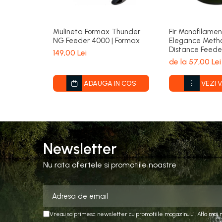
Mulineta Formax Thunder
Fir Monofilame
NG Feeder 4000 | Formax
Elegance Meth
Distance Feede
149,00 Lei
| Formax
de la 57,00 Lei
ADAUGA IN COS
VEZI 
Newsletter
Nu rata ofertele si promotiile noastre
Vreau sa primesc newsletter cu promotiile magazinului. Afla mai 