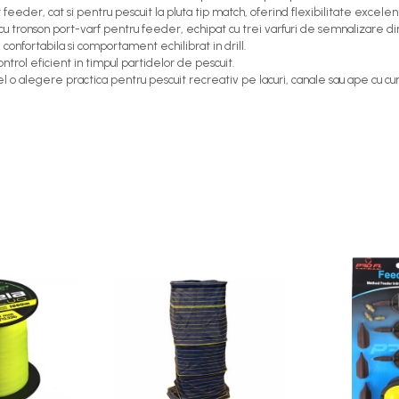
feeder, cat si pentru pescuit la pluta tip match, oferind flexibilitate excelent
u tronson port-varf pentru feeder, echipat cu trei varfuri de semnalizare din fi
confortabila si comportament echilibrat in drill.
ontrol eficient in timpul partidelor de pescuit.
 o alegere practica pentru pescuit recreativ pe lacuri, canale sau ape cu cu