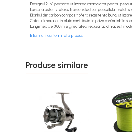
Designul 2 in 1 permite utilizarea rapida atat pentru pescuit 
Lanseta este livrata cu tronson dedicat pescuitului match si c
Blankul din carbon compozit ofera rezistenta buna, utilizare 
Cotorul imbracat in pluta contribuie la priza confortabila si c
Lungimea de 3.00 m si greutatea redusa fac din acest model
Informatii conformitate produs
Produse similare