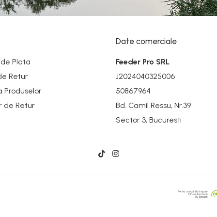
Date comerciale
de Plata
Feeder Pro SRL
 de Retur
J2024040325006
a Produselor
50867964
r de Retur
Bd. Camil Ressu, Nr.39
Sector 3, Bucuresti