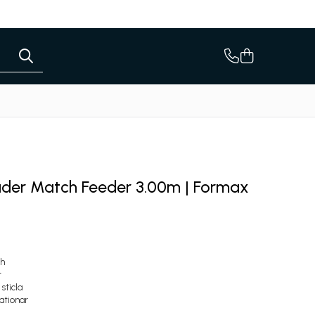
der Match Feeder 3.00m | Formax
ch
t
sticla
tationar