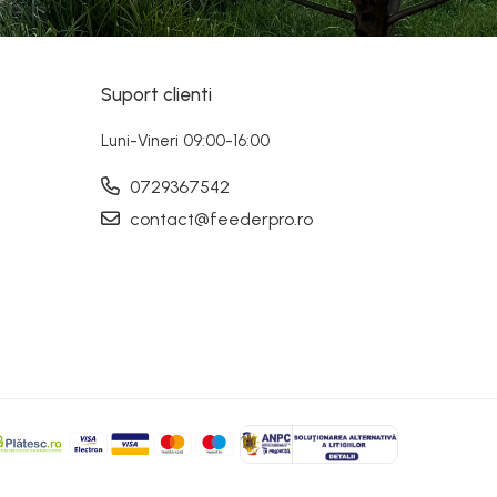
Suport clienti
Luni-Vineri 09:00-16:00
0729367542
contact@feederpro.ro