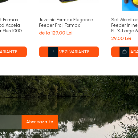
nt Formax
Juvelnic Formax Elegance
Set Momito
od Accela
Feeder Pro | Formax
Feeder Inlin
r Fluo 1000m
FL X-Large 
de la 129,00 Lei
PRO FL
29,00 Lei
VARIANTE
VEZI VARIANTE
ADA
multe in
Politica de Confidentialitate