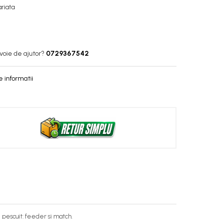
ariata
voie de ajutor?
0729367542
 informatii
 pescuit: feeder si match.