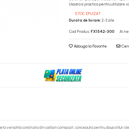
Usoara si practica pentru utilizare v
STOC EPUIZAT
Durata de livrare:
2-3 zile
Cod Produs:
FX1542-300
Ai ne
Adauga la Favorite
Cere
a versatila construita din carbon compozit, conceputa pentru doua stiluri de