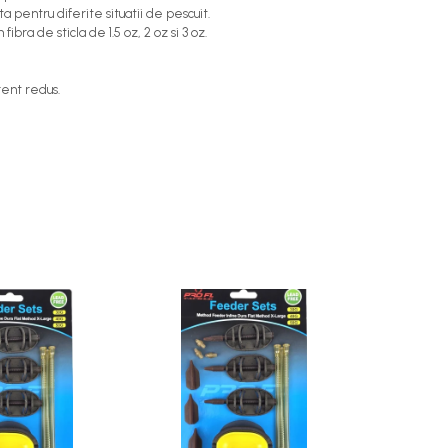
a pentru diferite situatii de pescuit.
bra de sticla de 1.5 oz, 2 oz si 3 oz.
rent redus.