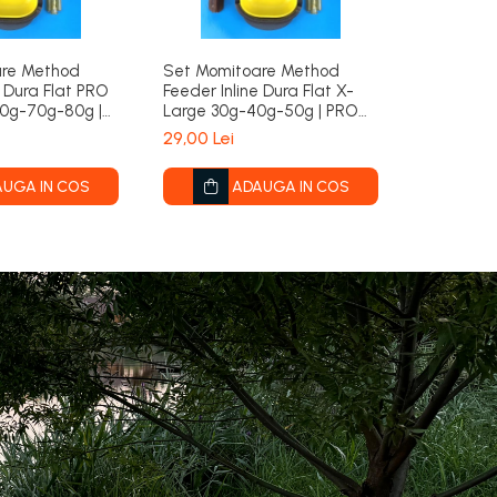
are Method
Set Momitoare Method
Mulineta
e Dura Flat PRO
Feeder Inline Dura Flat X-
N'ZON Plu
60g-70g-80g |
Large 30g-40g-50g | PRO
6000 | D
FL
29,00 Lei
de la 1.17
UGA IN COS
ADAUGA IN COS