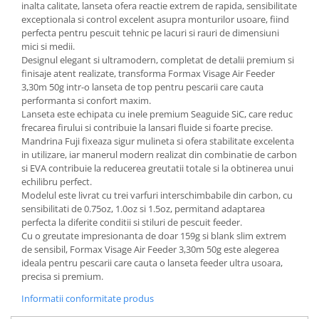
inalta calitate, lanseta ofera reactie extrem de rapida, sensibilitate
exceptionala si control excelent asupra monturilor usoare, fiind
perfecta pentru pescuit tehnic pe lacuri si rauri de dimensiuni
mici si medii.
Designul elegant si ultramodern, completat de detalii premium si
finisaje atent realizate, transforma Formax Visage Air Feeder
3,30m 50g intr-o lanseta de top pentru pescarii care cauta
performanta si confort maxim.
Lanseta este echipata cu inele premium Seaguide SiC, care reduc
frecarea firului si contribuie la lansari fluide si foarte precise.
Mandrina Fuji fixeaza sigur mulineta si ofera stabilitate excelenta
in utilizare, iar manerul modern realizat din combinatie de carbon
si EVA contribuie la reducerea greutatii totale si la obtinerea unui
echilibru perfect.
Modelul este livrat cu trei varfuri interschimbabile din carbon, cu
sensibilitati de 0.75oz, 1.0oz si 1.5oz, permitand adaptarea
perfecta la diferite conditii si stiluri de pescuit feeder.
Cu o greutate impresionanta de doar 159g si blank slim extrem
de sensibil, Formax Visage Air Feeder 3,30m 50g este alegerea
ideala pentru pescarii care cauta o lanseta feeder ultra usoara,
precisa si premium.
Informatii conformitate produs