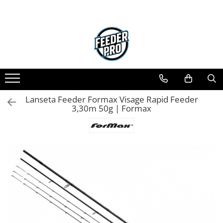
Toate Produsele
Lansete
Mulinete
Accesorii Diverse
Mincioguri si Juvelnice
Lanseta Feeder Formax Visage Rapid Feeder
Scaune si Accesorii
3,30m 50g | Formax
Bagajerie Pescuit
Accesorii Nadire
Carlige
Fire
Nade si Momeli
Accesorii Monturi