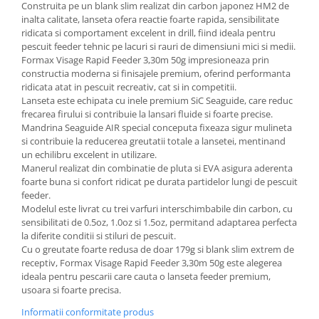
Construita pe un blank slim realizat din carbon japonez HM2 de
inalta calitate, lanseta ofera reactie foarte rapida, sensibilitate
ridicata si comportament excelent in drill, fiind ideala pentru
pescuit feeder tehnic pe lacuri si rauri de dimensiuni mici si medii.
Formax Visage Rapid Feeder 3,30m 50g impresioneaza prin
constructia moderna si finisajele premium, oferind performanta
ridicata atat in pescuit recreativ, cat si in competitii.
Lanseta este echipata cu inele premium SiC Seaguide, care reduc
frecarea firului si contribuie la lansari fluide si foarte precise.
Mandrina Seaguide AIR special conceputa fixeaza sigur mulineta
si contribuie la reducerea greutatii totale a lansetei, mentinand
un echilibru excelent in utilizare.
Manerul realizat din combinatie de pluta si EVA asigura aderenta
foarte buna si confort ridicat pe durata partidelor lungi de pescuit
feeder.
Modelul este livrat cu trei varfuri interschimbabile din carbon, cu
sensibilitati de 0.5oz, 1.0oz si 1.5oz, permitand adaptarea perfecta
la diferite conditii si stiluri de pescuit.
Cu o greutate foarte redusa de doar 179g si blank slim extrem de
receptiv, Formax Visage Rapid Feeder 3,30m 50g este alegerea
ideala pentru pescarii care cauta o lanseta feeder premium,
usoara si foarte precisa.
Informatii conformitate produs