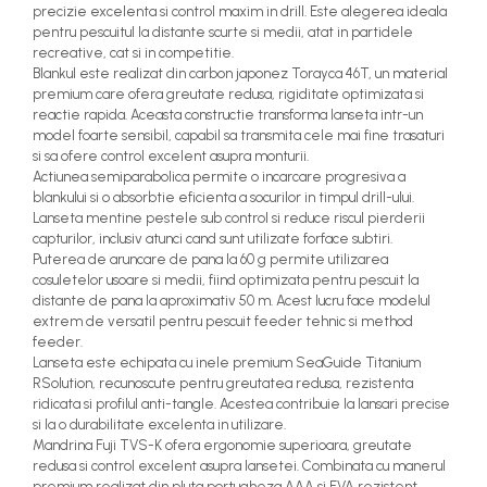
precizie excelenta si control maxim in drill. Este alegerea ideala
pentru pescuitul la distante scurte si medii, atat in partidele
recreative, cat si in competitie.
Blankul este realizat din carbon japonez Torayca 46T, un material
premium care ofera greutate redusa, rigiditate optimizata si
reactie rapida. Aceasta constructie transforma lanseta intr-un
model foarte sensibil, capabil sa transmita cele mai fine trasaturi
si sa ofere control excelent asupra monturii.
Actiunea semiparabolica permite o incarcare progresiva a
blankului si o absorbtie eficienta a socurilor in timpul drill-ului.
Lanseta mentine pestele sub control si reduce riscul pierderii
capturilor, inclusiv atunci cand sunt utilizate forface subtiri.
Puterea de aruncare de pana la 60 g permite utilizarea
cosuletelor usoare si medii, fiind optimizata pentru pescuit la
distante de pana la aproximativ 50 m. Acest lucru face modelul
extrem de versatil pentru pescuit feeder tehnic si method
feeder.
Lanseta este echipata cu inele premium SeaGuide Titanium
RSolution, recunoscute pentru greutatea redusa, rezistenta
ridicata si profilul anti-tangle. Acestea contribuie la lansari precise
si la o durabilitate excelenta in utilizare.
Mandrina Fuji TVS-K ofera ergonomie superioara, greutate
redusa si control excelent asupra lansetei. Combinata cu manerul
premium realizat din pluta portugheza AAA si EVA rezistent,