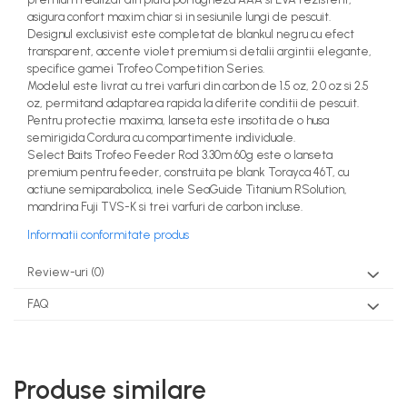
asigura confort maxim chiar si in sesiunile lungi de pescuit.
Designul exclusivist este completat de blankul negru cu efect
transparent, accente violet premium si detalii argintii elegante,
specifice gamei Trofeo Competition Series.
Modelul este livrat cu trei varfuri din carbon de 1.5 oz, 2.0 oz si 2.5
oz, permitand adaptarea rapida la diferite conditii de pescuit.
Pentru protectie maxima, lanseta este insotita de o husa
semirigida Cordura cu compartimente individuale.
Select Baits Trofeo Feeder Rod 3.30m 60g este o lanseta
premium pentru feeder, construita pe blank Torayca 46T, cu
actiune semiparabolica, inele SeaGuide Titanium RSolution,
mandrina Fuji TVS-K si trei varfuri de carbon incluse.
Informatii conformitate produs
Review-uri
(0)
FAQ
Produse similare