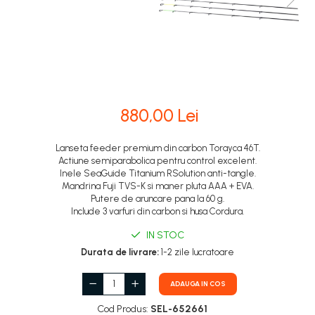
880,00 Lei
Lanseta feeder premium din carbon Torayca 46T.
Actiune semiparabolica pentru control excelent.
Inele SeaGuide Titanium RSolution anti-tangle.
Mandrina Fuji TVS-K si maner pluta AAA + EVA.
Putere de aruncare pana la 60 g.
Include 3 varfuri din carbon si husa Cordura.
IN STOC
Durata de livrare:
1-2 zile lucratoare
ADAUGA IN COS
Cod Produs:
SEL-652661