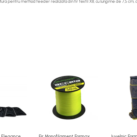
 pentru method feeder realizata din fir textil X8, cu lungime de 7,5 cm, carl
x Elegance
Fir Monofilament Formax
Juvelnic Fo