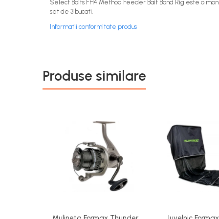
Select Baits FH4 Method Feeder Bait Band Rig este o montura
set de 3 bucati.
Informatii conformitate produs
Produse similare
Mulineta Formax Thunder
Juvelnic Forma