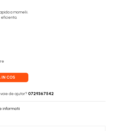
apida a momelii.
eficienta.
are
 IN COS
voie de ajutor?
0729367542
 informatii