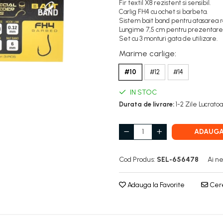
Fir textil X8 rezistent si sensibil.
Carlig FH4 cu ochet si barbeta.
Sistem bait band pentru atasarea r
Lungime 7,5 cm pentru prezentare 
Set cu 3 monturi gata de utilizare.
Marime carlige
:
#10
#12
#14
IN STOC
Durata de livrare:
1-2 Zile Lucrato
ADAUGA
Cod Produs:
SEL-656478
Ai ne
Adauga la Favorite
Cere