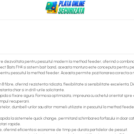
e dezvoltata pentru pescuitul modern la method feeder, oferind o combina
 Select Baits FH4 si sistem bait band, aceasta montura este conceputa pentru pe
ntru pescuitul la method feeder. Aceasta permite pozitionarea corecta a mo
din 8 fibre, oferind rezistenta ridicata, flexibilitate si sensibilitate excelent
nta chiar si in drill-urile solicitante.
pida si fixare sigura. Forma sa optimizata, impreuna cu ochetul orientat spre 
impul recuperarii.
telor, dumbell-urilor sau altor momeli utilizate in pescuitul la method feede
rapida la sistemele quick change, permitand schimbarea forfacului in doar ca
tari rapide.
e, oferind eficienta si economie de timp pe durata partidelor de pescuit.