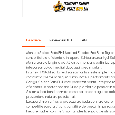
Descriere
Review-uri
(0)
FAQ
Montura Select Baits FH4 Method Feeder Bait Band Rig est
sensibilitate si eficienta la intepare. Echipata cu carligul
Montura are o lungime de 7,5 cm, dimensiune optimizata pe
inteparea rapida imediat dupa aspirarea monturii.
Firul textil X8 utilizat la realizarea monturii este impletit 
constructia premium asigura durabilitate si performanta consta
Carligul Select Baits FH4 este proiectat pentru intepare ra
eficienta si la reducerea riscului de pierdere a pestilor in t
Sistemul bait band permite atasarea rapida si sigura a pele
prezentare naturala pe substrat.
La capatul monturii este prevazuta o bucla pentru atasare 
competitie sau atunci cand conditiile de pescuit impun adap
Fiecare pachet contine 3 monturi identice, gata de utilizar