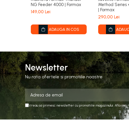
NG Feeder 4000 | Formax
Method Series
| Formax
149,00 Lei
290,00 Lei
ADAUGA IN COS
ADAUG
Newsletter
Nu rata ofertele si promotiile noastre
Vreau sa primesc newsletter cu promotiile magazinului. Afla mai 