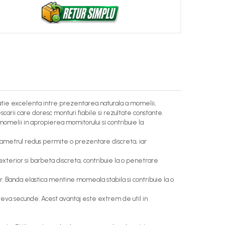
tie excelenta intre prezentarea naturala a momelii,
scarii care doresc monturi fiabile si rezultate constante.
melii in apropierea momitorului si contribuie la
a. Diametrul redus permite o prezentare discreta, iar
exterior si barbeta discreta, contribuie la o penetrare
r. Banda elastica mentine momeala stabila si contribuie la o
teva secunde. Acest avantaj este extrem de util in