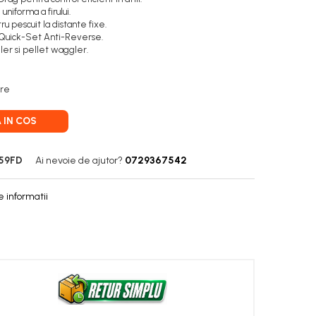
iforma a firului.
u pescuit la distante fixe.
 Quick-Set Anti-Reverse.
er si pellet waggler.
are
 IN COS
59FD
Ai nevoie de ajutor?
0729367542
 informatii