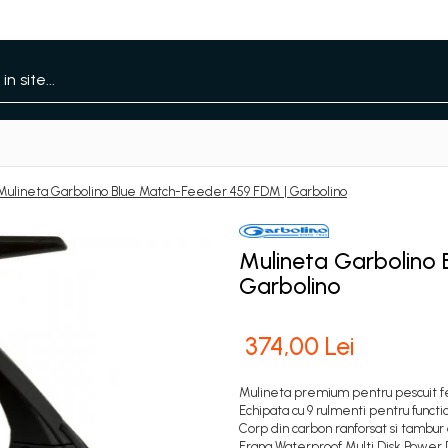
Mulineta Garbolino Blue Match-Feeder 459 FDM | Garbolino
Mulineta Garbolino
Garbolino
374,00 Lei
Mulineta premium pentru pescuit f
Echipata cu 9 rulmenti pentru functio
Corp din carbon ranforsat si tambur 
Frana Waterproof Multi Disk Power Dr