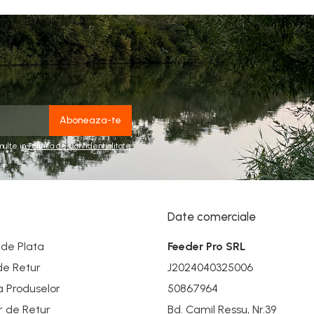
multe in
Politica de Confidentialitate
Date comerciale
de Plata
Feeder Pro SRL
 de Retur
J2024040325006
a Produselor
50867964
r de Retur
Bd. Camil Ressu, Nr.39