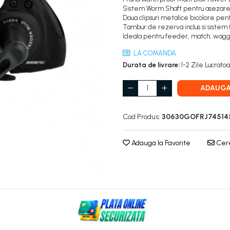
Sistem Worm Shaft pentru asezare un
Doua clipsuri metalice bicolore pentr
Tambur de rezerva inclus si sistem
Ideala pentru feeder, match, waggl
LA COMANDA
Durata de livrare:
1-2 Zile Lucrato
ADAUGA
Cod Produs:
30630GOFRJ74514
Adauga la Favorite
Cere