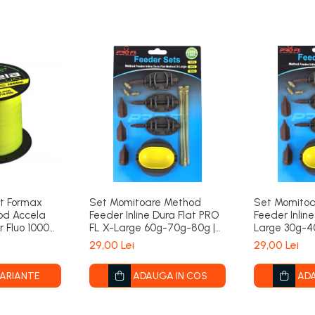
nt Formax
Set Momitoare Method
Set Momito
od Accela
Feeder Inline Dura Flat PRO
Feeder Inline
r Fluo 1000m
FL X-Large 60g-70g-80g |
Large 30g-4
PRO FL
FL
29,00 Lei
29,00 Lei
VARIANTE
ADAUGA IN COS
ADA