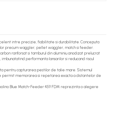
ent intre precizie, fiabilitate si durabilitate. Conceputa
urilor precum waggler, pellet waggler, match si feeder.
n carbon ranforsat si tamburul din aluminiu anodizat prelucrat
, imbunatatind performanta lansarilor si reducand riscul
vita pentru capturarea pestilor de talie mare. Sistemul
lore permit memorarea si repetarea exacta a distantelor de
Garbolino Blue Match-Feeder 459 FDM reprezinta o alegere