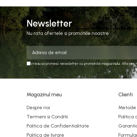
Newsletter
Nu rata ofertele si promotiile noastre
Vreau sa primesc newsletter cu promotiile magazinului. Afla mai 
Magazinul meu
Clienti
Despre noi
Metode 
Termeni si Conditii
Politica
Politica de Confidentialitate
Garanti
Politica de livrare
Formula