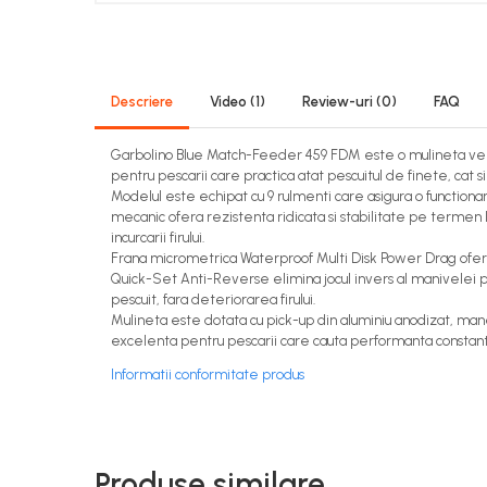
Descriere
Video
(1)
Review-uri
(0)
FAQ
Garbolino Blue Match-Feeder 459 FDM este o mulineta versati
pentru pescarii care practica atat pescuitul de finete, cat
Modelul este echipat cu 9 rulmenti care asigura o functionare 
mecanic ofera rezistenta ridicata si stabilitate pe termen 
incurcarii firului.
Frana micrometrica Waterproof Multi Disk Power Drag ofera c
Quick-Set Anti-Reverse elimina jocul invers al manivelei p
pescuit, fara deteriorarea firului.
Mulineta este dotata cu pick-up din aluminiu anodizat, ma
excelenta pentru pescarii care cauta performanta constanta 
Informatii conformitate produs
Produse similare