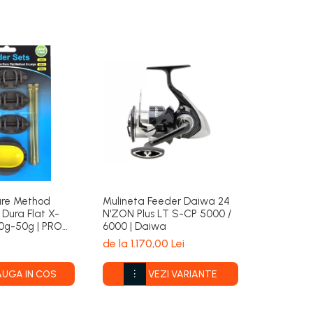
are Method
Mulineta Feeder Daiwa 24
Mulineta
 Dura Flat X-
N'ZON Plus LT S-CP 5000 /
N'ZON Plu
0g-50g | PRO
6000 | Daiwa
Daiwa
de la 1.170,00 Lei
782,17 Le
UGA IN COS
VEZI VARIANTE