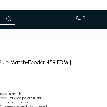
 Blue Match-Feeder 459 FDM |
eeder si match.
nare lina si recuperare fluida.
din aluminiu anodizat.
ag pentru control eficient in drill.