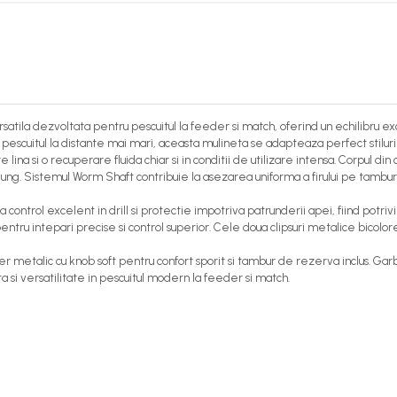
la dezvoltata pentru pescuitul la feeder si match, oferind un echilibru excel
 si pescuitul la distante mai mari, aceasta mulineta se adapteaza perfect stil
lina si o recuperare fluida chiar si in conditii de utilizare intensa. Corpul di
lung. Sistemul Worm Shaft contribuie la asezarea uniforma a firului pe tambur
ontrol excelent in drill si protectie impotriva patrunderii apei, fiind potri
entru intepari precise si control superior. Cele doua clipsuri metalice bico
ner metalic cu knob soft pentru confort sporit si tambur de rezerva inclus. 
si versatilitate in pescuitul modern la feeder si match.