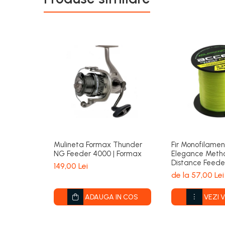
Mulineta Formax Thunder
Fir Monofilame
NG Feeder 4000 | Formax
Elegance Meth
Distance Feede
149,00 Lei
| Formax
de la 57,00 Lei
ADAUGA IN COS
VEZI 