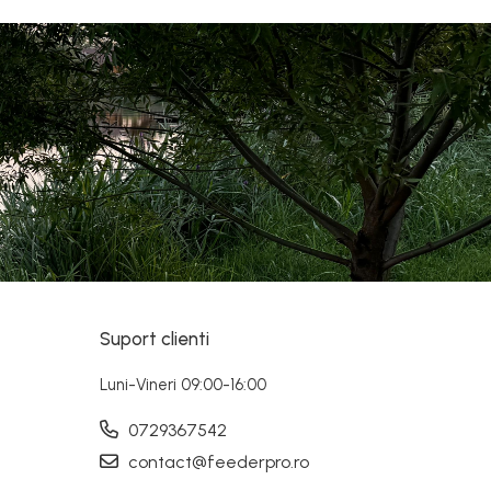
Suport clienti
Luni-Vineri 09:00-16:00
0729367542
contact@feederpro.ro