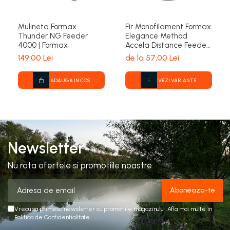
Mulineta Formax
Fir Monofilament Formax
Thunder NG Feeder
Elegance Method
4000 | Formax
Accela Distance Feeder
Fluo 1000m | Formax
149,00 Lei
de la 57,00 Lei
ADAUGA IN COS
VEZI VARIANTE
Newsletter
Nu rata ofertele si promotiile noastre
Vreau sa primesc newsletter cu promotiile magazinului. Afla mai multe in
Politica de Confidentialitate