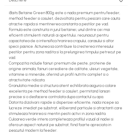
Descriere
iBaits Betaine Green 800g este o nada premium pentru feeder,
method feeder si cosulet, dezvoltata pentru pescarii care cauta
atractie rapida si mentinerea constanta a pestilor pe vad.
Formula este construita in jurul betainei, unul dintre cei mai
eficienti stimulenti naturali ai apetitului, recunoscut pentru
capacitatea de a intensifica hranirea crapului, carasului si altor
specii pasnice. Actiunea sa contribuie la cresterea interesului
pestilor pentru zona nadita si la prelungirea timpului petrecut pe
vad.
Compozitia include fainuri premium de peste, proteine de
origine animala, fainuri cerealiere de calitate, uleiuri vegetale,
vitamine si minerale, oferind un profil nutritiv complet si o
atractivitate ridicata.
Granulatia medie si structura atent echilibrata asigura o colare
excelenta pe method feeder si cosulet, permitand lansari
precise si o desfacere controlata dupa contactul cu apa.
Datorita dizolvarii rapide si dispersiei eficiente, nada incepe sa
lucreze imediat pe substrat, eliberand particule si atractanti care
stimuleaza hranirea si mentin pestii activi in zona nadita.
Culoarea verde intens completeaza profilul vizual al nadei si
ofera un aspect natural pe substrat, fiind foarte apreciata in
pescuitul modern la feeder.