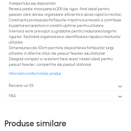
transportului sau depozitarii.
Penarul poate stoca pana la 200 de riguri, fiind ideal pentru
pescarii care doresc organizare eficienta si acces rapid la monturi.
Constructia protejeaza forfacurile impotriva umezelii si contribuie
la pastrarea acestora in conditii optime pentru utilizare.
Interiorul este prevazut cu gradatie pentru masurarea lungimii
rigurilor, facilitand organizarea si identificarea rapida a monturilor
utilizate.
Dimensiunea de 50cm permite depozitarea forfacurilor lungi
utilizate in diferite stiluri de pescuit feeder sau stationar.
Designul compact si rezistent face acest model ideal pentru
pescuit feeder, competitie sau pescuit stationar.
Informatii conformitate produs
Review-uri
(0)
FAQ
Produse similare