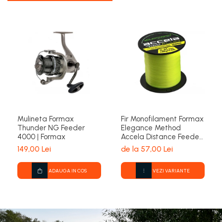
Mulineta Formax
Fir Monofilament Formax
Thunder NG Feeder
Elegance Method
4000 | Formax
Accela Distance Feeder
Fluo 1000m | Formax
149,00 Lei
de la 57,00 Lei
ADAUGA IN COS
VEZI VARIANTE