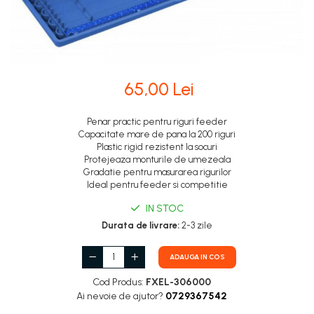
65,00 Lei
Penar practic pentru riguri feeder
Capacitate mare de pana la 200 riguri
Plastic rigid rezistent la socuri
Protejeaza monturile de umezeala
Gradatie pentru masurarea rigurilor
Ideal pentru feeder si competitie
IN STOC
Durata de livrare:
2-3 zile
ADAUGA IN COS
Cod Produs:
FXEL-306000
Ai nevoie de ajutor?
0729367542