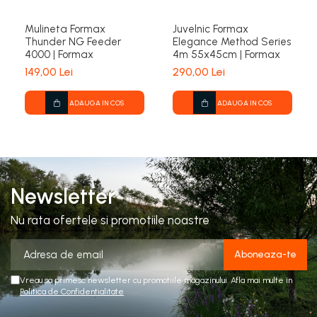
Mulineta Formax
Juvelnic Formax
Thunder NG Feeder
Elegance Method Series
4000 | Formax
4m 55x45cm | Formax
149,00 Lei
290,00 Lei
ADAUGA IN COS
ADAUGA IN COS
Newsletter
Nu rata ofertele si promotiile noastre
Vreau sa primesc newsletter cu promotiile magazinului. Afla mai multe in
Politica de Confidentialitate