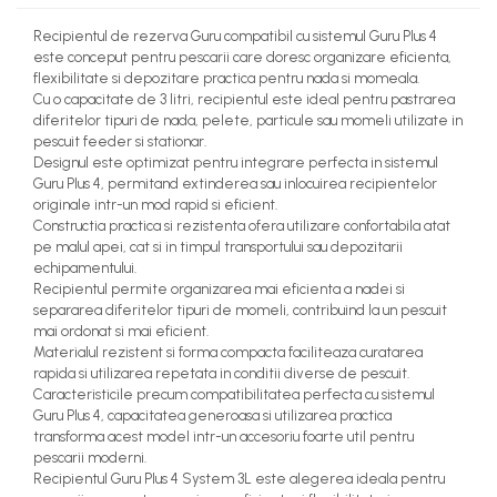
Recipientul de rezerva
Guru
compatibil cu sistemul Guru Plus 4
este conceput pentru pescarii care doresc organizare eficienta,
flexibilitate si depozitare practica pentru nada si momeala.
Cu o capacitate de 3 litri, recipientul este ideal pentru pastrarea
diferitelor tipuri de nada, pelete, particule sau momeli utilizate in
pescuit feeder si stationar.
Designul este optimizat pentru integrare perfecta in sistemul
Guru Plus 4, permitand extinderea sau inlocuirea recipientelor
originale intr-un mod rapid si eficient.
Constructia practica si rezistenta ofera utilizare confortabila atat
pe malul apei, cat si in timpul transportului sau depozitarii
echipamentului.
Recipientul permite organizarea mai eficienta a nadei si
separarea diferitelor tipuri de momeli, contribuind la un pescuit
mai ordonat si mai eficient.
Materialul rezistent si forma compacta faciliteaza curatarea
rapida si utilizarea repetata in conditii diverse de pescuit.
Caracteristicile precum compatibilitatea perfecta cu sistemul
Guru Plus 4, capacitatea generoasa si utilizarea practica
transforma acest model intr-un accesoriu foarte util pentru
pescarii moderni.
Recipientul Guru Plus 4 System 3L este alegerea ideala pentru