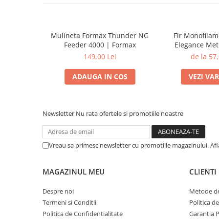
Mulineta Formax Thunder NG
Fir Monofila
Feeder 4000 | Formax
Elegance Met
Distance Feeder
149,00 Lei
de la 57,
Form
ADAUGA IN COS
VEZI VA
Newsletter
Nu rata ofertele si promotiile noastre
Vreau sa primesc newsletter cu promotiile magazinului. Af
MAGAZINUL MEU
CLIENTI
Despre noi
Metode de
Termeni si Conditii
Politica d
Politica de Confidentialitate
Garantia 