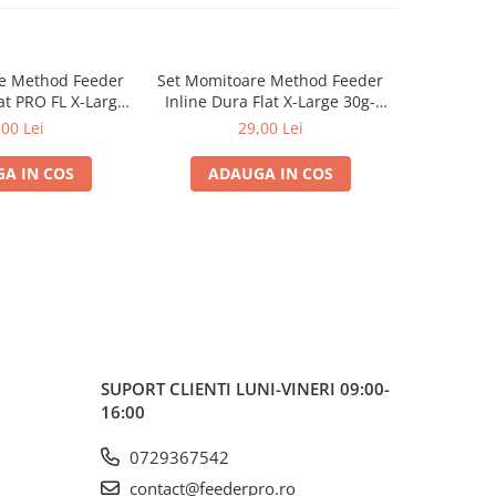
e Method Feeder
Set Momitoare Method Feeder
Mulinet
at PRO FL X-Large
Inline Dura Flat X-Large 30g-
N'ZON Plus
80g | PRO FL
40g-50g | PRO FL
,00 Lei
29,00 Lei
de l
A IN COS
ADAUGA IN COS
VE
SUPORT CLIENTI
LUNI-VINERI 09:00-
16:00
0729367542
contact@feederpro.ro