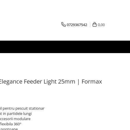
0729367542
0,00
Elegance Feeder Light 25mm | Formax
l pentru pescuit stationar
t in partidele lungi
accesorii modulare
flexibila 360°
si pontoane