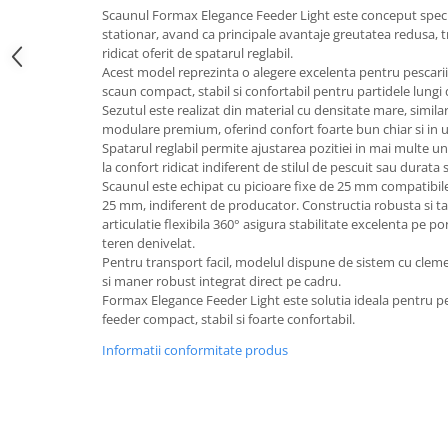
Scaunul
Formax
Elegance Feeder Light este conceput speci
stationar, avand ca principale avantaje greutatea redusa, tr
ridicat oferit de spatarul reglabil.
Acest model reprezinta o alegere excelenta pentru pescarii
scaun compact, stabil si confortabil pentru partidele lungi 
Sezutul este realizat din material cu densitate mare, similar
modulare premium, oferind confort foarte bun chiar si in ut
Spatarul reglabil permite ajustarea pozitiei in mai multe un
la confort ridicat indiferent de stilul de pescuit sau durata s
Scaunul este echipat cu picioare fixe de 25 mm compatibile
25 mm, indiferent de producator. Constructia robusta si tal
articulatie flexibila 360° asigura stabilitate excelenta pe p
teren denivelat.
Pentru transport facil, modelul dispune de sistem cu cleme 
si maner robust integrat direct pe cadru.
Formax Elegance Feeder Light este solutia ideala pentru pe
feeder compact, stabil si foarte confortabil.
Informatii conformitate produs