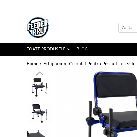
Toate Produsele
Lansete
Mulinete
Accesorii Diverse
TOATE PRODUSELE
BLOG
Mincioguri si Juvelnice
Home /
Echipament Complet Pentru Pescuit la Feeder
Scaune si Accesorii
Bagajerie Pescuit
Accesorii Nadire
Carlige
Fire
Nade si Momeli
Accesorii Monturi