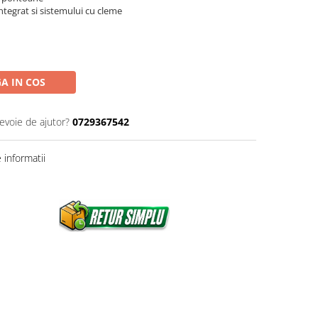
ntegrat si sistemului cu cleme
A IN COS
nevoie de ajutor?
0729367542
informatii