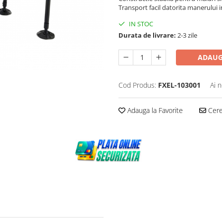
Transport facil datorita manerului i
IN STOC
Durata de livrare:
2-3 zile
ADAUG
Cod Produs:
FXEL-103001
Ai 
Adauga la Favorite
Cere 