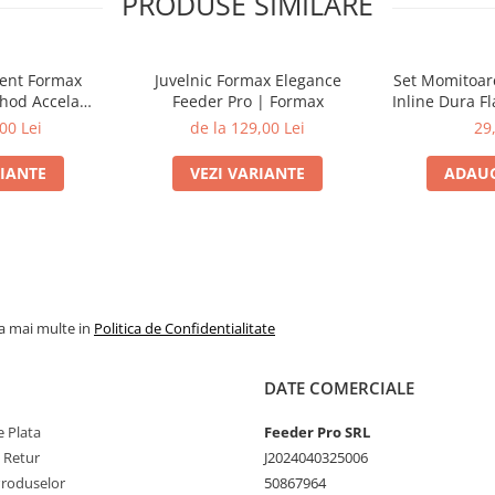
PRODUSE SIMILARE
ment Formax
Juvelnic Formax Elegance
Set Momitoar
hod Accela
Feeder Pro | Formax
Inline Dura Fl
 Fluo 1000m |
60g-70g-
00 Lei
de la 129,00 Lei
29
ax
RIANTE
VEZI VARIANTE
ADAUG
la mai multe in
Politica de Confidentialitate
DATE COMERCIALE
 Plata
Feeder Pro SRL
e Retur
J2024040325006
Produselor
50867964