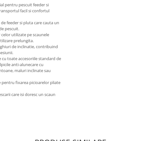
al pentru pescuit feeder si
ansportul facil si confortul
 de feeder si pluta care cauta un
de pescuit.
 celor utilizate pe scaunele
ilizare prelungita.
ghiuri de inclinatie, contribuind
esiunii.
 cu toate accesoriile standard de
picile anti-alunecare cu
ontoane, maluri inclinate sau
pentru fixarea picioarelor pliate
scarii care isi doresc un scaun