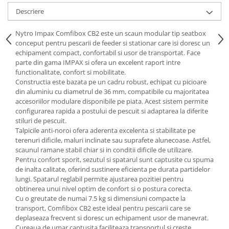
Descriere
Nytro Impax Comfibox CB2 este un scaun modular tip seatbox
conceput pentru pescarii de feeder si stationar care isi doresc un
echipament compact, confortabil si usor de transportat. Face
parte din gama IMPAX si ofera un excelent raport intre
functionalitate, confort si mobilitate.
Constructia este bazata pe un cadru robust, echipat cu picioare
din aluminiu cu diametrul de 36 mm, compatibile cu majoritatea
accesoriilor modulare disponibile pe piata. Acest sistem permite
configurarea rapida a postului de pescuit si adaptarea la diferite
stiluri de pescuit.
Talpicile anti-noroi ofera aderenta excelenta si stabilitate pe
terenuri dificile, maluri inclinate sau suprafete alunecoase. Astfel,
scaunul ramane stabil chiar si in conditii dificile de utilizare.
Pentru confort sporit, sezutul si spatarul sunt captusite cu spuma
de inalta calitate, oferind sustinere eficienta pe durata partidelor
lungi. Spatarul reglabil permite ajustarea pozitiei pentru
obtinerea unui nivel optim de confort si o postura corecta.
Cu o greutate de numai 7.5 kg si dimensiuni compacte la
transport, Comfibox CB2 este ideal pentru pescarii care se
deplaseaza frecvent si doresc un echipament usor de manevrat.
Cureaua de umar captusita faciliteaza transportul si creste