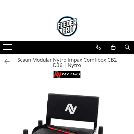
Toate Produsele
Lansete
Mulinete
Accesorii Diverse
Mincioguri si Juvelnice
Scaun Modular Nytro Impax Comfibox CB2
Scaune si Accesorii
D36 | Nytro
Bagajerie Pescuit
Accesorii Nadire
Carlige
Fire
Nade si Momeli
Accesorii Monturi