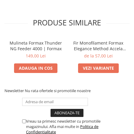
PRODUSE SIMILARE
Mulineta Formax Thunder
Fir Monofilament Formax
NG Feeder 4000 | Formax
Elegance Method Accela
Distance Feeder Fluo 1000m
149,00 Lei
de la 57,00 Lei
| Formax
ADAUGA IN COS
VEZI VARIANTE
Newsletter
Nu rata ofertele si promotiile noastre
Vreau sa primesc newsletter cu promotiile
magazinului. Afla mai multe in
Politica de
Confidentialitate