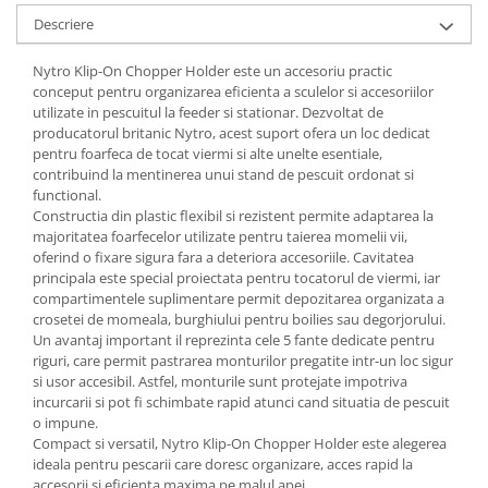
Descriere
Nytro Klip-On Chopper Holder este un accesoriu practic
conceput pentru organizarea eficienta a sculelor si accesoriilor
utilizate in pescuitul la feeder si stationar. Dezvoltat de
producatorul britanic Nytro, acest suport ofera un loc dedicat
pentru foarfeca de tocat viermi si alte unelte esentiale,
contribuind la mentinerea unui stand de pescuit ordonat si
functional.
Constructia din plastic flexibil si rezistent permite adaptarea la
majoritatea foarfecelor utilizate pentru taierea momelii vii,
oferind o fixare sigura fara a deteriora accesoriile. Cavitatea
principala este special proiectata pentru tocatorul de viermi, iar
compartimentele suplimentare permit depozitarea organizata a
crosetei de momeala, burghiului pentru boilies sau degorjorului.
Un avantaj important il reprezinta cele 5 fante dedicate pentru
riguri, care permit pastrarea monturilor pregatite intr-un loc sigur
si usor accesibil. Astfel, monturile sunt protejate impotriva
incurcarii si pot fi schimbate rapid atunci cand situatia de pescuit
o impune.
Compact si versatil, Nytro Klip-On Chopper Holder este alegerea
ideala pentru pescarii care doresc organizare, acces rapid la
accesorii si eficienta maxima pe malul apei.