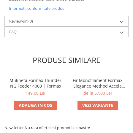
Informatii conformitate produs
Review-uri
(0)
FAQ
PRODUSE SIMILARE
Mulineta Formax Thunder
Fir Monofilament Formax
NG Feeder 4000 | Formax
Elegance Method Accela
Distance Feeder Fluo 1000m
149,00 Lei
de la 57,00 Lei
| Formax
ADAUGA IN COS
VEZI VARIANTE
Newsletter
Nu rata ofertele si promotiile noastre