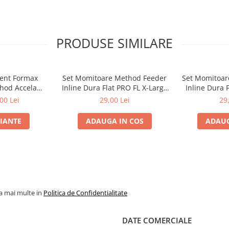
PRODUSE SIMILARE
ment Formax
Set Momitoare Method Feeder
Set Momitoar
hod Accela
Inline Dura Flat PRO FL X-Large
Inline Dura 
 Fluo 1000m |
60g-70g-80g | PRO FL
40g-50
00 Lei
29,00 Lei
29
ax
RIANTE
ADAUGA IN COS
ADAUG
la mai multe in
Politica de Confidentialitate
DATE COMERCIALE