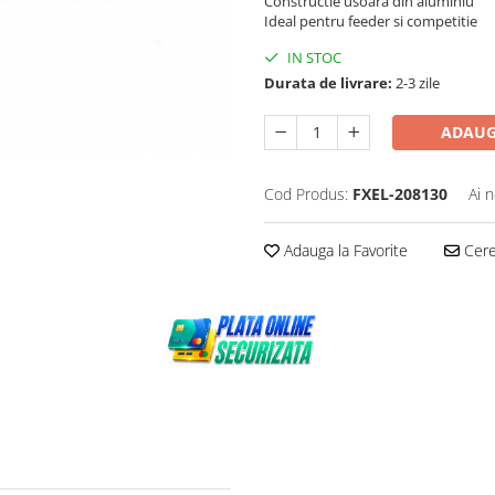
Constructie usoara din aluminiu
Ideal pentru feeder si competitie
IN STOC
Durata de livrare:
2-3 zile
ADAUG
Cod Produs:
FXEL-208130
Ai 
Adauga la Favorite
Cere 