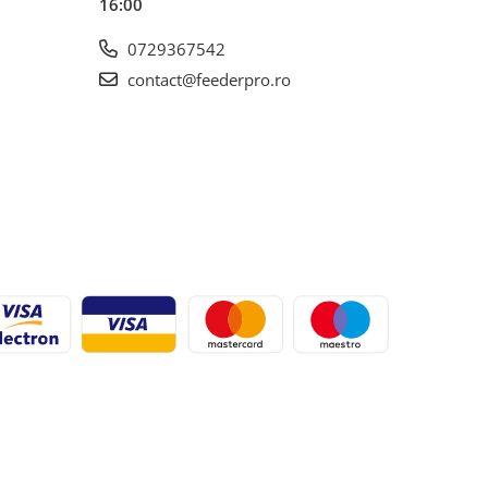
16:00
0729367542
contact@feederpro.ro