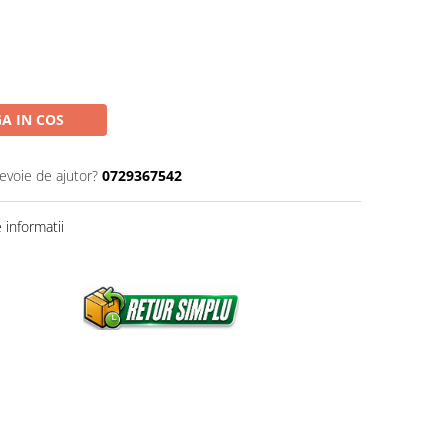
A IN COS
nevoie de ajutor?
0729367542
informatii