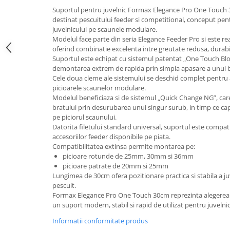
Suportul pentru juvelnic Formax Elegance Pro One Touch
destinat pescuitului feeder si competitional, conceput pentr
juvelnicului pe scaunele modulare.
Modelul face parte din seria Elegance Feeder Pro si este rea
oferind combinatie excelenta intre greutate redusa, durabili
Suportul este echipat cu sistemul patentat „One Touch Blo
demontarea extrem de rapida prin simpla apasare a unui b
Cele doua cleme ale sistemului se deschid complet pentru a
picioarele scaunelor modulare.
Modelul beneficiaza si de sistemul „Quick Change NG”, car
bratului prin desurubarea unui singur surub, in timp ce 
pe piciorul scaunului.
Datorita filetului standard universal, suportul este compati
accesoriilor feeder disponibile pe piata.
Compatibilitatea extinsa permite montarea pe:
picioare rotunde de 25mm, 30mm si 36mm
picioare patrate de 20mm si 25mm
Lungimea de 30cm ofera pozitionare practica si stabila a ju
pescuit.
Formax Elegance Pro One Touch 30cm reprezinta alegerea i
un suport modern, stabil si rapid de utilizat pentru juvelnic
Informatii conformitate produs