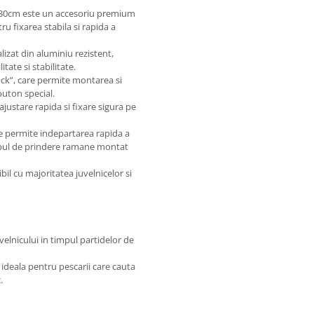
 30cm este un accesoriu premium
u fixarea stabila si rapida a
lizat din aluminiu rezistent,
tate si stabilitate.
ck”, care permite montarea si
uton special.
justare rapida si fixare sigura pe
e permite indepartarea rapida a
capul de prindere ramane montat
bil cu majoritatea juvelnicelor si
velnicului in timpul partidelor de
deala pentru pescarii care cauta
.