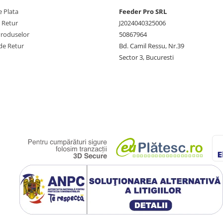
 Plata
Feeder Pro SRL
e Retur
J2024040325006
Produselor
50867964
de Retur
Bd. Camil Ressu, Nr.39
Sector 3, Bucuresti