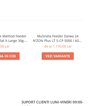
e Method Feeder
Mulineta Feeder Daiwa 24
Mulineta 
Flat X-Large 30g-
N'ZON Plus LT S-CP 5000 / 6000
Plus LT 5
g | PRO FL
| Daiwa
,00 Lei
de la 1.170,00 Lei
A IN COS
VEZI VARIANTE
VE
SUPORT CLIENTI
LUNI-VINERI 09:00-