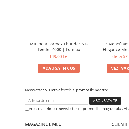
Mulineta Formax Thunder NG
Fir Monofila
Feeder 4000 | Formax
Elegance Met
Distance Feeder
149,00 Lei
de la 57,
Form
ADAUGA IN COS
VEZI VA
Newsletter
Nu rata ofertele si promotiile noastre
Vreau sa primesc newsletter cu promotiile magazinului. Af
MAGAZINUL MEU
CLIENTI