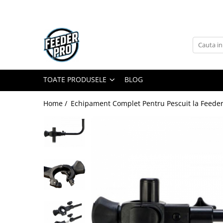
Toate Produsele
Lansete
Mulinete
Accesorii Diverse
TOATE PRODUSELE
BLOG
Mincioguri si Juvelnice
Home /
Echipament Complet Pentru Pescuit la Feeder
Scaune si Accesorii
Bagajerie Pescuit
Accesorii Nadire
Carlige
Fire
Nade si Momeli
Accesorii Monturi