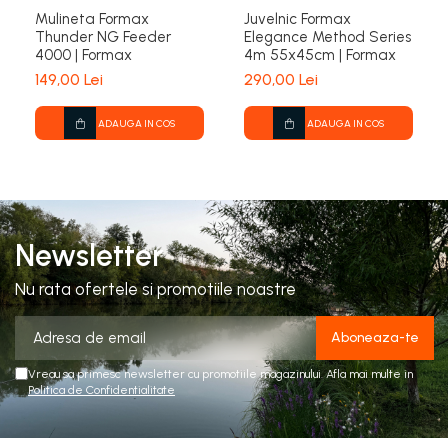
Mulineta Formax
Juvelnic Formax
Thunder NG Feeder
Elegance Method Series
4000 | Formax
4m 55x45cm | Formax
149,00 Lei
290,00 Lei
ADAUGA IN COS
ADAUGA IN COS
Newsletter
Nu rata ofertele si promotiile noastre
Vreau sa primesc newsletter cu promotiile magazinului. Afla mai multe in
Politica de Confidentialitate