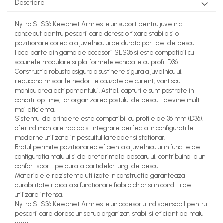
Descriere
Nytro SLS36 Keepnet Arm este un suport pentru juvelnic
conceput pentru pescarii care doresc o fixare stabila si o
pozitionare corecta a juvelnicului pe durata partidei de pescuit.
Face parte din gama de accesorii SLS36 si este compatibil cu
scaunele modulare si platformele echipate cu profil D36.
Constructia robusta asigura o sustinere sigura a juvelnicului,
reducand miscarile nedorite cauzate de curent, vant sau
manipularea echipamentului. Astfel, capturile sunt pastrate in
conditii optime, iar organizarea postului de pescuit devine mult
mai eficienta.
Sistemul de prindere este compatibil cu profile de 36 mm (D36),
oferind montare rapida si integrare perfecta in configuratiile
moderne utilizate in pescuitul la feeder si stationar.
Bratul permite pozitionarea eficienta a juvelnicului in functie de
configuratia malului si de preferintele pescarului, contribuind la un
confort sporit pe durata partidelor lungi de pescuit.
Materialele rezistente utilizate in constructie garanteaza
durabilitate ridicata si functionare fiabila chiar si in conditii de
utilizare intensa.
Nytro SLS36 Keepnet Arm este un accesoriu indispensabil pentru
pescarii care doresc un setup organizat, stabil si eficient pe malul
apei.