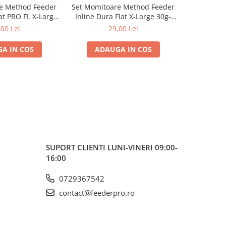
e Method Feeder
Set Momitoare Method Feeder
Mulinet
at PRO FL X-Large
Inline Dura Flat X-Large 30g-
N'ZON Plus
80g | PRO FL
40g-50g | PRO FL
,00 Lei
29,00 Lei
de l
A IN COS
ADAUGA IN COS
VE
SUPORT CLIENTI
LUNI-VINERI 09:00-
16:00
0729367542
contact@feederpro.ro