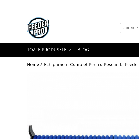
Toate Produsele
Lansete
Mulinete
Accesorii Diverse
TOATE PRODUSELE
BLOG
Mincioguri si Juvelnice
Home /
Echipament Complet Pentru Pescuit la Feeder
Scaune si Accesorii
Bagajerie Pescuit
Accesorii Nadire
Carlige
Fire
Nade si Momeli
Accesorii Monturi