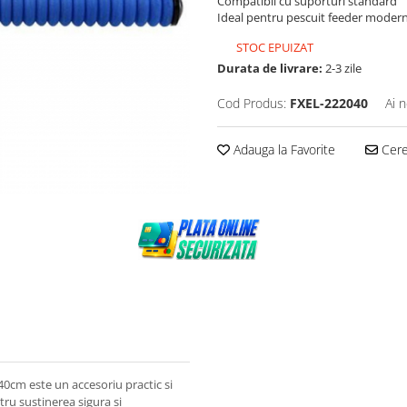
Compatibil cu suporturi standard
Ideal pentru pescuit feeder moder
STOC EPUIZAT
Durata de livrare:
2-3 zile
Cod Produs:
FXEL-222040
Ai 
Adauga la Favorite
Cere 
0cm este un accesoriu practic si
tru sustinerea sigura si