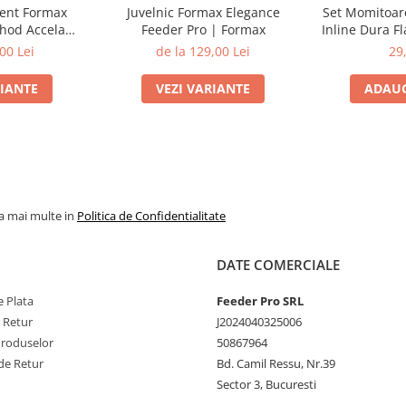
ment Formax
Juvelnic Formax Elegance
Set Momitoar
hod Accela
Feeder Pro | Formax
Inline Dura Fl
 Fluo 1000m |
60g-70g-
00 Lei
de la 129,00 Lei
29
ax
RIANTE
VEZI VARIANTE
ADAUG
la mai multe in
Politica de Confidentialitate
DATE COMERCIALE
 Plata
Feeder Pro SRL
e Retur
J2024040325006
Produselor
50867964
de Retur
Bd. Camil Ressu, Nr.39
Sector 3, Bucuresti