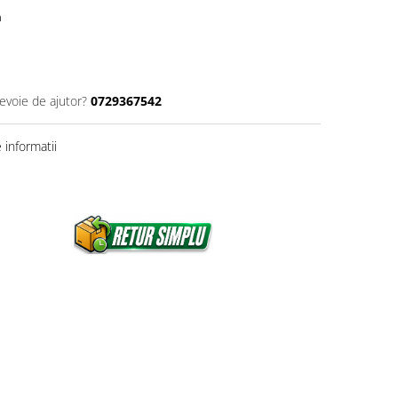
n
nevoie de ajutor?
0729367542
informatii