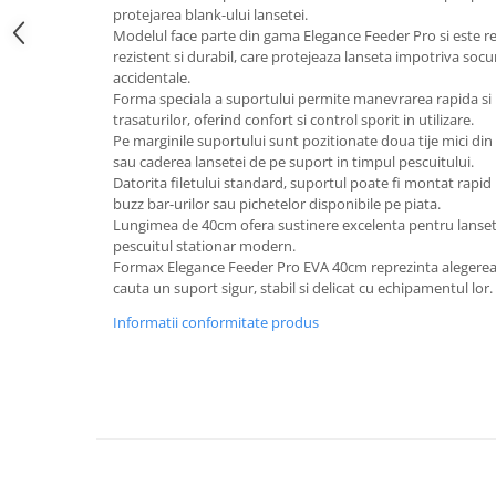
protejarea blank-ului lansetei.
Modelul face parte din gama Elegance Feeder Pro si este re
rezistent si durabil, care protejeaza lanseta impotriva socur
accidentale.
Forma speciala a suportului permite manevrarea rapida si u
trasaturilor, oferind confort si control sporit in utilizare.
Pe marginile suportului sunt pozitionate doua tije mici din
sau caderea lansetei de pe suport in timpul pescuitului.
Datorita filetului standard, suportul poate fi montat rapid
buzz bar-urilor sau pichetelor disponibile pe piata.
Lungimea de 40cm ofera sustinere excelenta pentru lansetel
pescuitul stationar modern.
Formax Elegance Feeder Pro EVA 40cm reprezinta alegerea 
cauta un suport sigur, stabil si delicat cu echipamentul lor.
Informatii conformitate produs