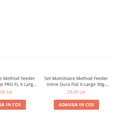
e Method Feeder
Set Momitoare Method Feeder
Mulinet
at PRO FL X-Large
Inline Dura Flat X-Large 30g-
N'ZON Plus
80g | PRO FL
40g-50g | PRO FL
,00 Lei
29,00 Lei
de l
A IN COS
ADAUGA IN COS
VE