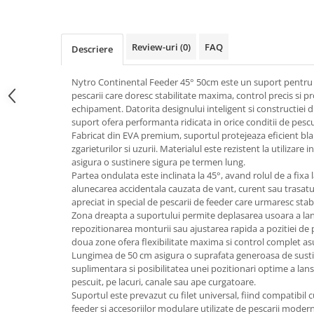
Review-uri
(0)
FAQ
Descriere
Nytro Continental Feeder 45° 50cm este un suport pentru 
pescarii care doresc stabilitate maxima, control precis si p
echipament. Datorita designului inteligent si constructiei d
suport ofera performanta ridicata in orice conditii de pescu
Fabricat din EVA premium, suportul protejeaza eficient bla
zgarieturilor si uzurii. Materialul este rezistent la utilizar
asigura o sustinere sigura pe termen lung.
Partea ondulata este inclinata la 45°, avand rolul de a fixa 
alunecarea accidentala cauzata de vant, curent sau trasatu
apreciat in special de pescarii de feeder care urmaresc stabi
Zona dreapta a suportului permite deplasarea usoara a lans
repozitionarea monturii sau ajustarea rapida a pozitiei de 
doua zone ofera flexibilitate maxima si control complet a
Lungimea de 50 cm asigura o suprafata generoasa de sustin
suplimentara si posibilitatea unei pozitionari optime a lans
pescuit, pe lacuri, canale sau ape curgatoare.
Suportul este prevazut cu filet universal, fiind compatibil c
feeder si accesoriilor modulare utilizate de pescarii modern