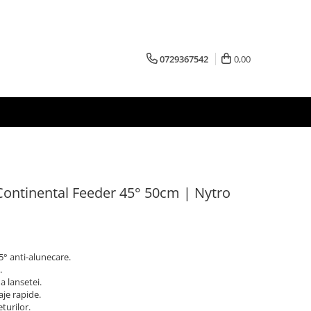
0729367542
0,00
Continental Feeder 45° 50cm | Nytro
5° anti-alunecare.
.
a lansetei.
aje rapide.
turilor.