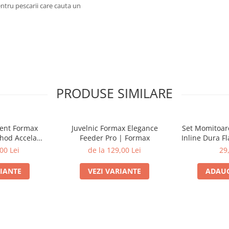
ntru pescarii care cauta un
PRODUSE SIMILARE
ment Formax
Juvelnic Formax Elegance
Set Momitoar
hod Accela
Feeder Pro | Formax
Inline Dura Fl
 Fluo 1000m |
60g-70g-
00 Lei
de la 129,00 Lei
29
ax
RIANTE
VEZI VARIANTE
ADAUG