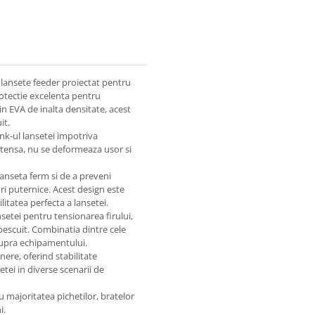
lansete feeder proiectat pentru
rotectie excelenta pentru
in EVA de inalta densitate, acest
it.
nk-ul lansetei impotriva
e intensa, nu se deformeaza usor si
lanseta ferm si de a preveni
ri puternice. Acest design este
litatea perfecta a lansetei.
etei pentru tensionarea firului,
pescuit. Combinatia dintre cele
supra echipamentului.
ere, oferind stabilitate
etei in diverse scenarii de
u majoritatea pichetilor, bratelor
i.