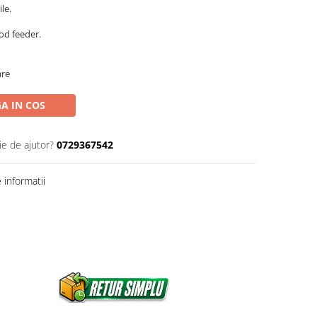
ile.
od feeder.
are
A IN COS
ie de ajutor?
0729367542
informatii