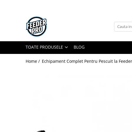
Toate Produsele
Lansete
Mulinete
Accesorii Diverse
TOATE PRODUSELE
BLOG
Mincioguri si Juvelnice
Home /
Echipament Complet Pentru Pescuit la Feeder
Scaune si Accesorii
Bagajerie Pescuit
Accesorii Nadire
Carlige
Fire
Nade si Momeli
Accesorii Monturi