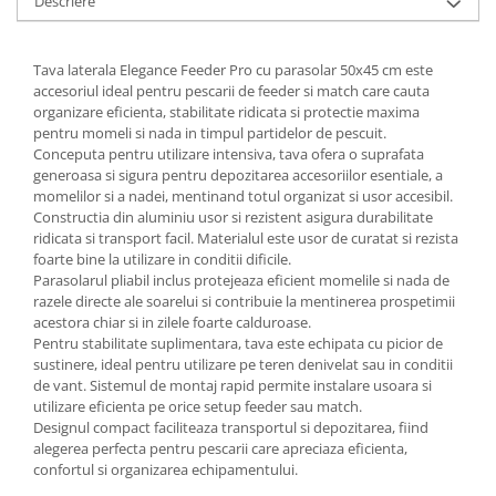
Descriere
Tava laterala
Elegance Feeder Pro
cu parasolar 50x45 cm este
accesoriul ideal pentru pescarii de feeder si match care cauta
organizare eficienta, stabilitate ridicata si protectie maxima
pentru momeli si nada in timpul partidelor de pescuit.
Conceputa pentru utilizare intensiva, tava ofera o suprafata
generoasa si sigura pentru depozitarea accesoriilor esentiale, a
momelilor si a nadei, mentinand totul organizat si usor accesibil.
Constructia din aluminiu usor si rezistent asigura durabilitate
ridicata si transport facil. Materialul este usor de curatat si rezista
foarte bine la utilizare in conditii dificile.
Parasolarul pliabil inclus protejeaza eficient momelile si nada de
razele directe ale soarelui si contribuie la mentinerea prospetimii
acestora chiar si in zilele foarte calduroase.
Pentru stabilitate suplimentara, tava este echipata cu picior de
sustinere, ideal pentru utilizare pe teren denivelat sau in conditii
de vant. Sistemul de montaj rapid permite instalare usoara si
utilizare eficienta pe orice setup feeder sau match.
Designul compact faciliteaza transportul si depozitarea, fiind
alegerea perfecta pentru pescarii care apreciaza eficienta,
confortul si organizarea echipamentului.