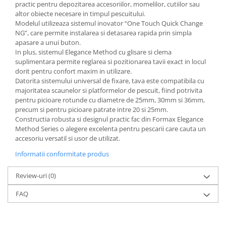
practic pentru depozitarea accesoriilor, momelilor, cutiilor sau
altor obiecte necesare in timpul pescuitului.
Modelul utilizeaza sistemul inovator “One Touch Quick Change
NG”, care permite instalarea si detasarea rapida prin simpla
apasare a unui buton.
In plus, sistemul Elegance Method cu glisare si clema
suplimentara permite reglarea si pozitionarea tavii exact in locul
dorit pentru confort maxim in utilizare.
Datorita sistemului universal de fixare, tava este compatibila cu
majoritatea scaunelor si platformelor de pescuit, fiind potrivita
pentru picioare rotunde cu diametre de 25mm, 30mm si 36mm,
precum si pentru picioare patrate intre 20 si 25mm.
Constructia robusta si designul practic fac din Formax Elegance
Method Series o alegere excelenta pentru pescarii care cauta un
accesoriu versatil si usor de utilizat.
Informatii conformitate produs
Review-uri
(0)
FAQ