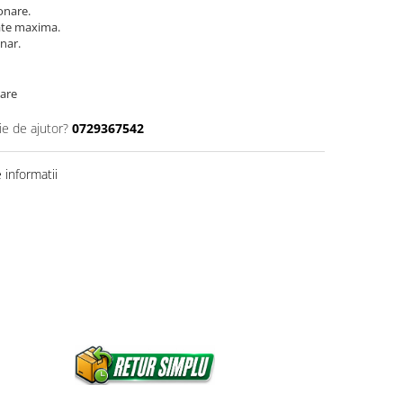
onare.
ate maxima.
onar.
oare
ie de ajutor?
0729367542
informatii