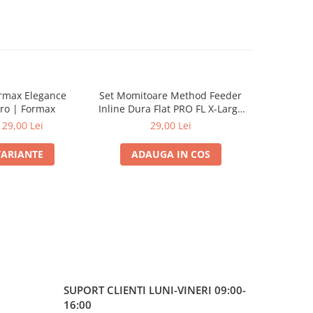
ormax Elegance
Set Momitoare Method Feeder
Set Momit
ro | Formax
Inline Dura Flat PRO FL X-Large
Inline Du
60g-70g-80g | PRO FL
40g
129,00 Lei
29,00 Lei
VARIANTE
ADAUGA IN COS
ADA
SUPORT CLIENTI
LUNI-VINERI 09:00-
16:00