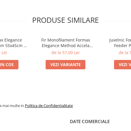
PRODUSE SIMILARE
ax Elegance
Fir Monofilament Formax
Juvelnic F
4m 55x45cm |
Elegance Method Accela
Feeder P
ax
Distance Feeder Fluo 1000m |
 Lei
de la 57,00 Lei
de la 
Formax
IN COS
VEZI VARIANTE
VEZI 
la mai multe in
Politica de Confidentialitate
DATE COMERCIALE