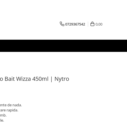
0729367542
0,00
 Bait Wizza 450ml | Nytro
ente de nada.
are rapida.
umb.
le.