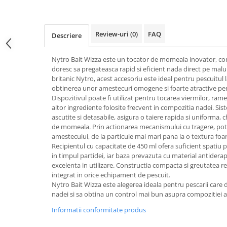
Review-uri
(0)
FAQ
Descriere
Nytro Bait Wizza este un tocator de momeala inovator, co
doresc sa pregateasca rapid si eficient nada direct pe malu
britanic Nytro, acest accesoriu este ideal pentru pescuitul 
obtinerea unor amestecuri omogene si foarte atractive pen
Dispozitivul poate fi utilizat pentru tocarea viermilor, ram
altor ingrediente folosite frecvent in compozitia nadei. Sis
ascutite si detasabile, asigura o taiere rapida si uniforma, c
de momeala. Prin actionarea mecanismului cu tragere, poti 
amestecului, de la particule mai mari pana la o textura foar
Recipientul cu capacitate de 450 ml ofera suficient spatiu 
in timpul partidei, iar baza prevazuta cu material antidera
excelenta in utilizare. Constructia compacta si greutatea re
integrat in orice echipament de pescuit.
Nytro Bait Wizza este alegerea ideala pentru pescarii care 
nadei si sa obtina un control mai bun asupra compozitiei a
Informatii conformitate produs