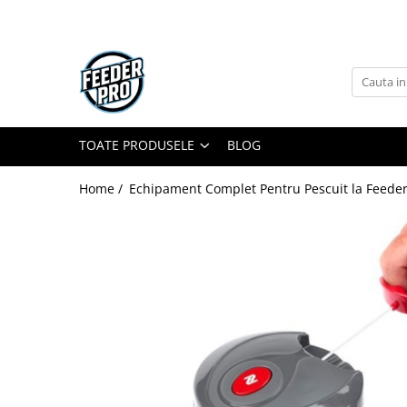
Toate Produsele
Lansete
Mulinete
Accesorii Diverse
TOATE PRODUSELE
BLOG
Mincioguri si Juvelnice
Home /
Echipament Complet Pentru Pescuit la Feeder
Scaune si Accesorii
Bagajerie Pescuit
Accesorii Nadire
Carlige
Fire
Nade si Momeli
Accesorii Monturi