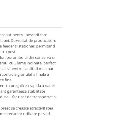
nceput pentru pescarii care
l apei. Dezvoltat de producatorul
la feeder si stationar, permitand
tru pesti.
elor, porumbului din conserva si
temul cu 3 lame inclinate, perfect
hiar si pentru cantitati mai mari
controla granulatia finala a
te fina.
pentru pregatirea rapida a nadei
pant garanteaza stabilitate
dusa il fac usor de transportat si
doresc sa creasca atractivitatea
mestecurilor utilizate pe vad.