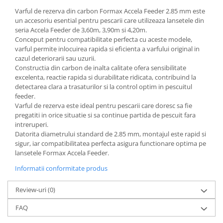
Varful de rezerva din carbon
Formax
Accela Feeder 2.85 mm este
un accesoriu esential pentru pescarii care utilizeaza lansetele din
seria Accela Feeder de 3,60m, 3,90m si 4,20m.
Conceput pentru compatibilitate perfecta cu aceste modele,
varful permite inlocuirea rapida si eficienta a varfului original in
cazul deteriorarii sau uzurii.
Constructia din carbon de inalta calitate ofera sensibilitate
excelenta, reactie rapida si durabilitate ridicata, contribuind la
detectarea clara a trasaturilor si la control optim in pescuitul
feeder.
Varful de rezerva este ideal pentru pescarii care doresc sa fie
pregatiti in orice situatie si sa continue partida de pescuit fara
intreruperi.
Datorita diametrului standard de 2.85 mm, montajul este rapid si
sigur, iar compatibilitatea perfecta asigura functionare optima pe
lansetele Formax Accela Feeder.
Informatii conformitate produs
Review-uri
(0)
FAQ