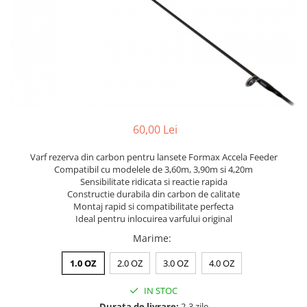
60,00 Lei
Varf rezerva din carbon pentru lansete Formax Accela Feeder
Compatibil cu modelele de 3,60m, 3,90m si 4,20m
Sensibilitate ridicata si reactie rapida
Constructie durabila din carbon de calitate
Montaj rapid si compatibilitate perfecta
Ideal pentru inlocuirea varfului original
Marime
:
1.0 OZ
2.0 OZ
3.0 OZ
4.0 OZ
IN STOC
Durata de livrare:
2-3 zile