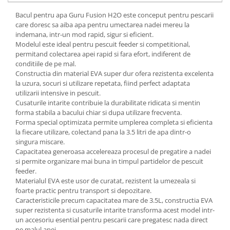
Bacul pentru apa
Guru
Fusion H2O este conceput pentru pescarii
care doresc sa aiba apa pentru umectarea nadei mereu la
indemana, intr-un mod rapid, sigur si eficient.
Modelul este ideal pentru pescuit feeder si competitional,
permitand colectarea apei rapid si fara efort, indiferent de
conditiile de pe mal.
Constructia din material EVA super dur ofera rezistenta excelenta
la uzura, socuri si utilizare repetata, fiind perfect adaptata
utilizarii intensive in pescuit.
Cusaturile intarite contribuie la durabilitate ridicata si mentin
forma stabila a bacului chiar si dupa utilizare frecventa.
Forma special optimizata permite umplerea completa si eficienta
la fiecare utilizare, colectand pana la 3.5 litri de apa dintr-o
singura miscare.
Capacitatea generoasa accelereaza procesul de pregatire a nadei
si permite organizare mai buna in timpul partidelor de pescuit
feeder.
Materialul EVA este usor de curatat, rezistent la umezeala si
foarte practic pentru transport si depozitare.
Caracteristicile precum capacitatea mare de 3.5L, constructia EVA
super rezistenta si cusaturile intarite transforma acest model intr-
un accesoriu esential pentru pescarii care pregatesc nada direct
pe malul apei.