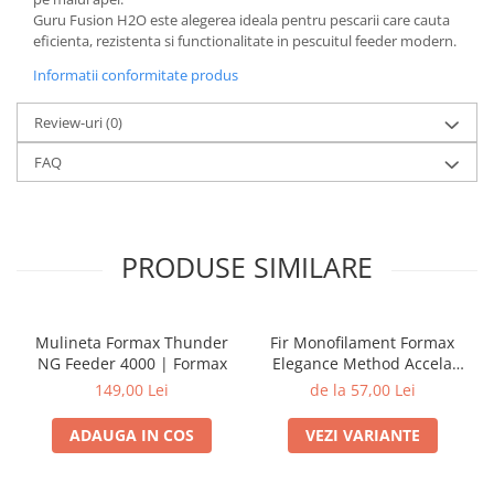
Guru Fusion H2O este alegerea ideala pentru pescarii care cauta
eficienta, rezistenta si functionalitate in pescuitul feeder modern.
Informatii conformitate produs
Review-uri
(0)
FAQ
PRODUSE SIMILARE
Mulineta Formax Thunder
Fir Monofilament Formax
NG Feeder 4000 | Formax
Elegance Method Accela
Distance Feeder Fluo 1000m
149,00 Lei
de la 57,00 Lei
| Formax
ADAUGA IN COS
VEZI VARIANTE