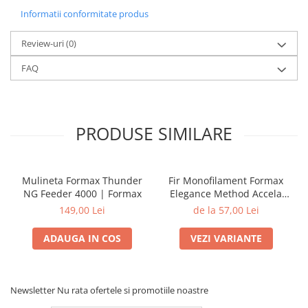
Informatii conformitate produs
Review-uri
(0)
FAQ
PRODUSE SIMILARE
Mulineta Formax Thunder
Fir Monofilament Formax
NG Feeder 4000 | Formax
Elegance Method Accela
Distance Feeder Fluo 1000m
149,00 Lei
de la 57,00 Lei
| Formax
ADAUGA IN COS
VEZI VARIANTE
Newsletter
Nu rata ofertele si promotiile noastre