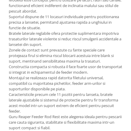
Modelul este conceput pentru utilizare pe lacuri, rauri sau canale,
functionand eficient indiferent de inclinatia malului sau stilul de
pescuit abordat.
Suportul dispune de 11 locasuri individuale pentru pozitionarea
precisa a lansetei, permitand ajustarea rapida a unghiului in
functie de situatie.
Bratele laterale reglabile ofera protectie suplimentara impotriva
trasaturilor laterale violente si reduc riscul smulgerii accidentale a
lansetei din suport.
Zonele de contact sunt prevazute cu fante speciale care
protejeaza firul si elimina riscul blocarii acestuia intre blank si
suport, mentinand sensibilitatea maxima la trasaturi.
Constructia compacta si robusta il face foarte usor de transportat
si integrat in echipamentul de feeder modern.
Montajul se realizeaza rapid datorita filetului universal,
compatibil cu majoritatea pichetilor, feeder arm-urilor si
suporturilor disponibile pe piata.
Caracteristicile precum cele 11 pozitii pentru lanseta, bratele
laterale ajustabile si sistemul de protectie pentru fir transforma
acest model intr-un suport extrem de eficient pentru pescuit
feeder.
Guru Reaper Feeder Rod Rest este alegerea ideala pentru pescarii
care cauta siguranta, stabilitate si flexibilitate maxima intr-un
suport compact si fiabil.