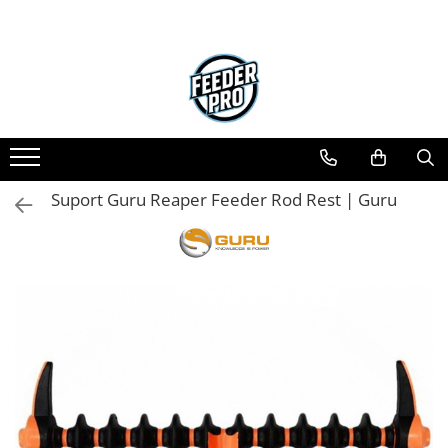
Toate Produsele
Lansete
Mulinete
Accesorii Diverse
Mincioguri si Juvelnice
Suport Guru Reaper Feeder Rod Rest | Guru
Scaune si Accesorii
Bagajerie Pescuit
Accesorii Nadire
Carlige
Fire
Nade si Momeli
Accesorii Monturi