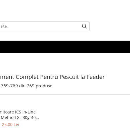
ment Complet Pentru Pescuit la Feeder
769-
769
din
769
produse
itoare ICS In-Line
t Method XL 30g-40g-
g-60g | PRO FL
25,00 Lei