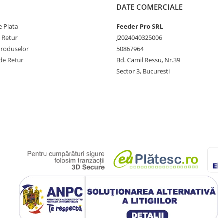
DATE COMERCIALE
 Plata
Feeder Pro SRL
e Retur
J2024040325006
Produselor
50867964
de Retur
Bd. Camil Ressu, Nr.39
Sector 3, Bucuresti