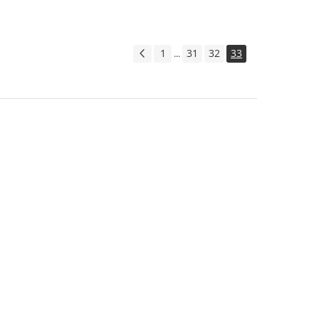
1
31
32
33
...