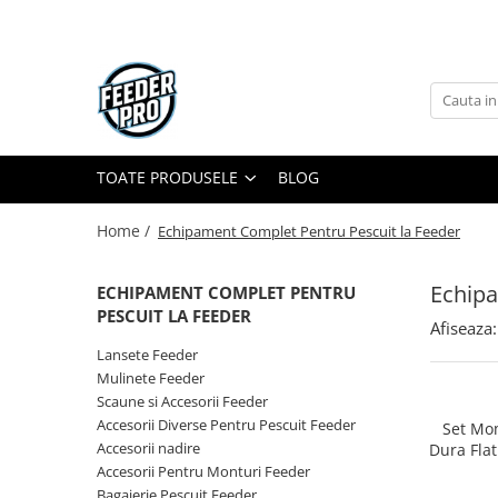
Toate Produsele
Lansete
Mulinete
Accesorii Diverse
TOATE PRODUSELE
BLOG
Mincioguri si Juvelnice
Home /
Echipament Complet Pentru Pescuit la Feeder
Scaune si Accesorii
Bagajerie Pescuit
Echipa
ECHIPAMENT COMPLET PENTRU
Accesorii Nadire
PESCUIT LA FEEDER
Carlige
Afiseaza:
Fire
Lansete Feeder
Mulinete Feeder
Nade si Momeli
Scaune si Accesorii Feeder
Accesorii Monturi
Accesorii Diverse Pentru Pescuit Feeder
Set Mom
Accesorii nadire
Dura Fla
50
Accesorii Pentru Monturi Feeder
Bagajerie Pescuit Feeder