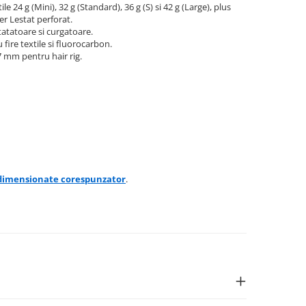
24 g (Mini), 32 g (Standard), 36 g (S) si 42 g (Large), plus
er Lestat perforat.
atatoare si curgatoare.
ire textile si fluorocarbon.
7 mm pentru hair rig.
 dimensionate corespunzator
.