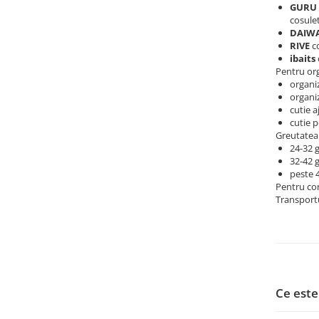
GURU
cosulet
DAIW
RIVE
co
ibaits
Pentru org
organi
organi
cutie a
cutie 
Greutatea 
24-32 
32-42 
peste 
Pentru co
Transportu
Ce este