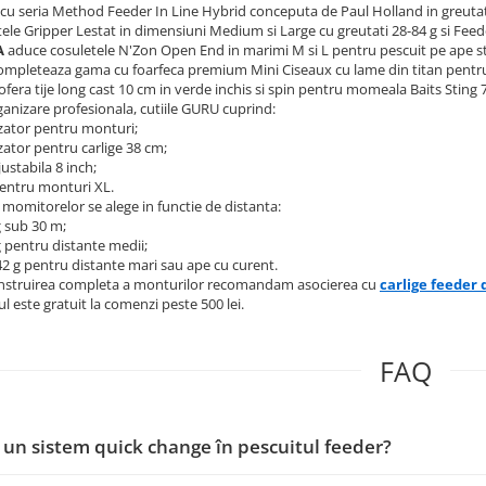
cu seria Method Feeder In Line Hybrid conceputa de Paul Holland in greutatile 
ele Gripper Lestat in dimensiuni Medium si Large cu greutati 28-84 g si Feed
A
aduce cosuletele N'Zon Open End in marimi M si L pentru pescuit pe ape st
mpleteaza gama cu foarfeca premium Mini Ciseaux cu lame din titan pentru f
ofera tije long cast 10 cm in verde inchis si spin pentru momeala Baits Sting 
anizare profesionala, cutiile GURU cuprind:
zator pentru monturi;
zator pentru carlige 38 cm;
justabila 8 inch;
pentru monturi XL.
momitorelor se alege in functie de distanta:
g sub 30 m;
g pentru distante medii;
42 g pentru distante mari sau ape cu curent.
nstruirea completa a monturilor recomandam asocierea cu
carlige feeder
l este gratuit la comenzi peste 500 lei.
FAQ
 un sistem quick change în pescuitul feeder?