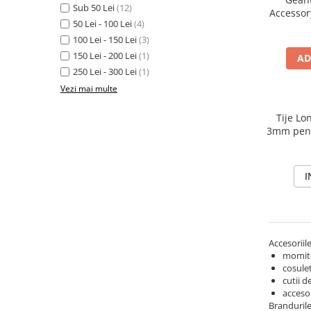
Sub 50 Lei
(12)
Accessor
50 Lei - 100 Lei
(4)
100 Lei - 150 Lei
(3)
150 Lei - 200 Lei
(1)
AD
250 Lei - 300 Lei
(1)
Vezi mai multe
Tije Lo
3mm pent
I
Accesorii
momito
cosulet
cutii d
accesor
Brandurile