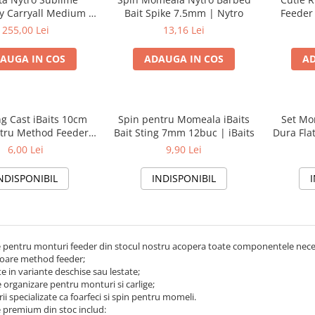
y Carryall Medium |
Bait Spike 7.5mm | Nytro
Feeder 
Nytro
255,00 Lei
13,16 Lei
AUGA IN COS
ADAUGA IN COS
AD
ng Cast iBaits 10cm
Spin pentru Momeala iBaits
Set Mo
ru Method Feeder |
Bait Sting 7mm 12buc | iBaits
Dura Fla
iBaits
50
6,00 Lei
9,90 Lei
NDISPONIBIL
INDISPONIBIL
le pentru monturi feeder din stocul nostru acopera toate componentele nec
are method feeder;
e in variante deschise sau lestate;
e organizare pentru monturi si carlige;
ii specializate ca foarfeci si spin pentru momeli.
 premium din stoc includ: