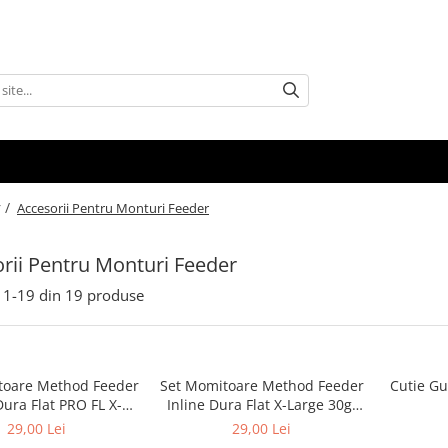
 /
Accesorii Pentru Monturi Feeder
rii Pentru Monturi Feeder
1-
19
din
19
produse
toare Method Feeder
Set Momitoare Method Feeder
Cutie Gu
Dura Flat PRO FL X-
Inline Dura Flat X-Large 30g-
0g-70g-80g | PRO FL
40g-50g | PRO FL
29,00 Lei
29,00 Lei