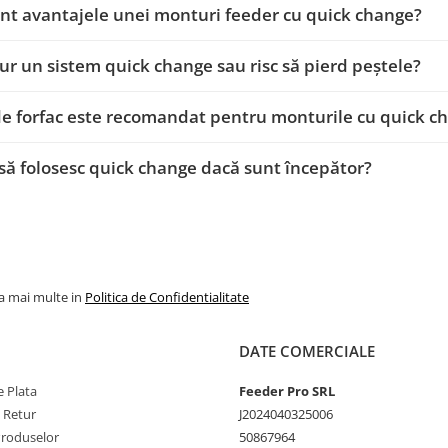
nt avantajele unei monturi feeder cu quick change?
gur un sistem quick change sau risc să pierd peștele?
de forfac este recomandat pentru monturile cu quick c
să folosesc quick change dacă sunt începător?
la mai multe in
Politica de Confidentialitate
DATE COMERCIALE
 Plata
Feeder Pro SRL
e Retur
J2024040325006
Produselor
50867964