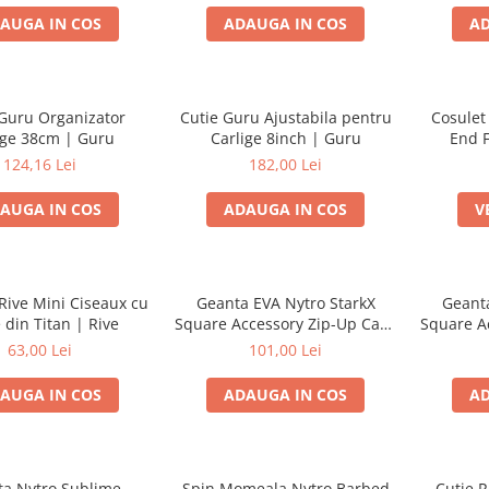
AUGA IN COS
ADAUGA IN COS
AD
 Guru Organizator
Cutie Guru Ajustabila pentru
Cosule
ige 38cm | Guru
Carlige 8inch | Guru
End 
124,16 Lei
182,00 Lei
AUGA IN COS
ADAUGA IN COS
V
Rive Mini Ciseaux cu
Geanta EVA Nytro StarkX
Geanta
din Titan | Rive
Square Accessory Zip-Up Case
Square A
S | Nytro
63,00 Lei
101,00 Lei
AUGA IN COS
ADAUGA IN COS
AD
a Nytro Sublime
Spin Momeala Nytro Barbed
Cutie R