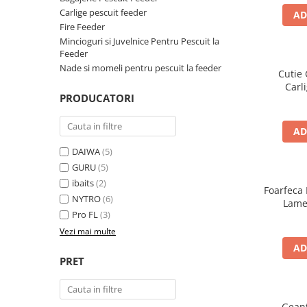
Carlige pescuit feeder
AD
Fire Feeder
Mincioguri si Juvelnice Pentru Pescuit la
Feeder
Nade si momeli pentru pescuit la feeder
Cutie
Carl
PRODUCATORI
AD
DAIWA
(5)
GURU
(5)
ibaits
(2)
Foarfeca 
NYTRO
(6)
Lame 
Pro FL
(3)
Vezi mai multe
AD
PRET
Geant