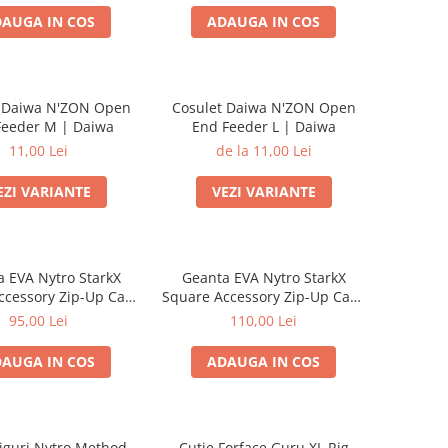
AUGA IN COS
ADAUGA IN COS
t Daiwa N'ZON Open
Cosulet Daiwa N'ZON Open
Feeder M | Daiwa
End Feeder L | Daiwa
11,00 Lei
de la 11,00 Lei
EZI VARIANTE
VEZI VARIANTE
 EVA Nytro StarkX
Geanta EVA Nytro StarkX
ccessory Zip-Up Case
Square Accessory Zip-Up Case
M | Nytro
L | Nytro
95,00 Lei
110,00 Lei
AUGA IN COS
ADAUGA IN COS
iguri Nytro Method
Cutie Forface Guru XL Rig