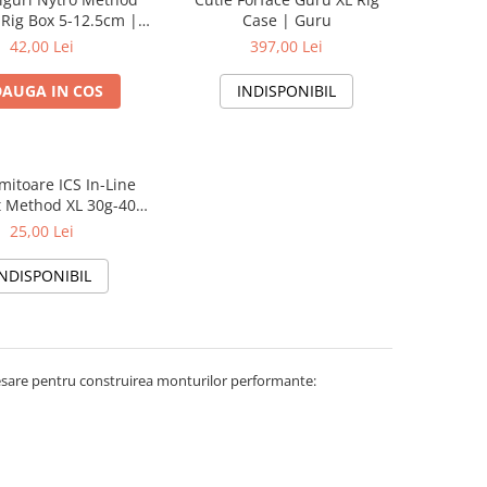
Rig Box 5-12.5cm |
Case | Guru
Nytro
42,00 Lei
397,00 Lei
AUGA IN COS
INDISPONIBIL
mitoare ICS In-Line
t Method XL 30g-40g-
g-60g | PRO FL
25,00 Lei
INDISPONIBIL
esare pentru construirea monturilor performante: