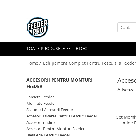
Toate Produsele
Lansete
Mulinete
Accesorii Diverse
TOATE PRODUSELE
BLOG
Mincioguri si Juvelnice
Home /
Echipament Complet Pentru Pescuit la Feeder
Scaune si Accesorii
Bagajerie Pescuit
Acceso
ACCESORII PENTRU MONTURI
Accesorii Nadire
FEEDER
Carlige
Afiseaza:
Fire
Lansete Feeder
Mulinete Feeder
Nade si Momeli
Scaune si Accesorii Feeder
Accesorii Monturi
Accesorii Diverse Pentru Pescuit Feeder
Set Momi
Accesorii nadire
Inline 
Large 6
Accesorii Pentru Monturi Feeder
Bagajerie Pescuit Feeder