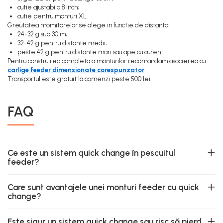
cutie ajustabila 8 inch;
cutie pentru monturi XL.
Greutatea momitorelor se alege in functie de distanta:
24-32 g sub 30 m;
32-42 g pentru distante medii;
peste 42 g pentru distante mari sau ape cu curent.
Pentru construirea completa a monturilor recomandam asocierea cu
carlige feeder dimensionate corespunzator
.
Transportul este gratuit la comenzi peste 500 lei.
FAQ
Ce este un sistem quick change în pescuitul
feeder?
Care sunt avantajele unei monturi feeder cu quick
change?
Este sigur un sistem quick change sau risc să pierd