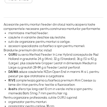
Accesoriile pentru monturi feeder din stocul nostru acopera toate
componentele necesare pentru construirea monturilor performante:
momitoare method feeder;
cosulete in variante deschise sau lestate;
cutii de organizare pentru monturi si carlige;
accesorii specializate ca foarfeci si spin pentru momeli.
Brandurile premium din stoc includ:
GURU
cu seria Method Feeder In Line Hybrid conceputa de Paul
Holland in greutatile 24 g (Mini), 32 g (Standard), 36 g (S) si 42 g
(Large), plus cosuletele Gripper Lestat in dimensiuni Medium si
Large cu greutati 28-84 g si Feeder Lestat perforat.
DAIWA
aduce cosuletele N'Zon Open End in marimi M si L pentru
pescuit pe ape statatoare si curgatoare.
RIVE
completeaza gama cu foarfeca premium Mini Ciseaux cu
lame din titan pentru fire textile si fluorocarbon.
ibaits
ofera tije long cast 10 cm in verde inchis si spin pentru
momeala Baits Sting 7 mm pentru hair rig.
Pentru organizare profesionala, cutiile GURU cuprind:
organizator pentru monturi;
organizator pentru carlige 38 cm;