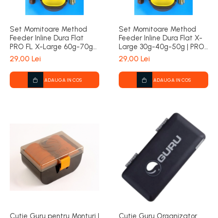
Set Momitoare Method
Set Momitoare Method
Feeder Inline Dura Flat
Feeder Inline Dura Flat X-
PRO FL X-Large 60g-70g-
Large 30g-40g-50g | PRO
80g | PRO FL
FL
29,00 Lei
29,00 Lei
ADAUGA IN COS
ADAUGA IN COS
Cutie Guru pentru Monturi |
Cutie Guru Organizator