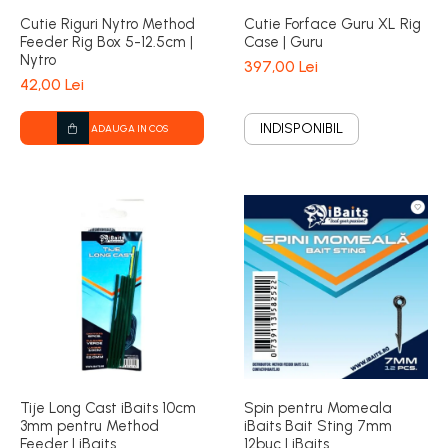
Cutie Riguri Nytro Method
Cutie Forface Guru XL Rig
Feeder Rig Box 5-12.5cm |
Case | Guru
Nytro
397,00 Lei
42,00 Lei
INDISPONIBIL
ADAUGA IN COS
Tije Long Cast iBaits 10cm
Spin pentru Momeala
3mm pentru Method
iBaits Bait Sting 7mm
Feeder | iBaits
12buc | iBaits